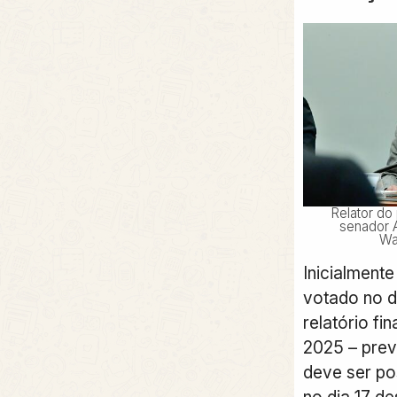
Relator do
senador 
Wa
Inicialment
votado no d
relatório fi
2025 – prev
deve ser p
no dia 17 d