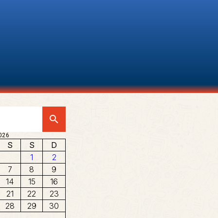
search
026
S
S
D
1
2
7
8
9
14
15
16
21
22
23
28
29
30