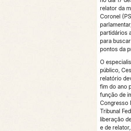
relator da 
Coronel (P
parlamentar,
partidários 
para buscar
pontos da p
O especiali
público, Ces
relatório de
fim do ano 
função de i
Congresso 
Tribunal Fe
liberação 
e de relator