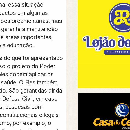
a, essa situação
pactos em algumas
ões orçamentárias, mas
o garante a manutenção
de áreas importantes,
 e educação.
 do que foi apresentado
o o projeto do Poder
eles podem aplicar os
 saúde. O Fies também
ido. São garantidas ainda
 Defesa Civil, em caso
es, despesas com
onstitucionais e legais
omo, por exemplo, o