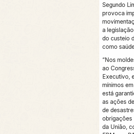
Segundo Lim
provoca im
movimentaç
a legislaçã
do custeio 
como saúde
“Nos moldes
ao Congress
Executivo, 
mínimos em
está garant
as ações de
de desastr
obrigações c
da União, c