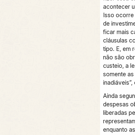
acontecer u
Isso ocorre
de investi
ficar mais 
cláusulas co
tipo. E, em
não são obr
custeio, a l
somente as
inadiáveis”
Ainda segun
despesas ob
liberadas pe
representa
enquanto as 