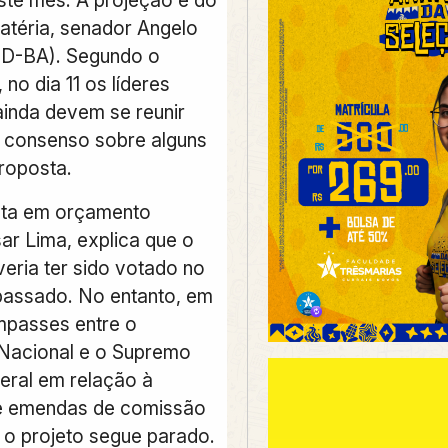
matéria, senador Angelo
SD-BA). Segundo o
 no dia 11 os líderes
ainda devem se reunir
 consenso sobre alguns
roposta.
sta em orçamento
ar Lima, explica que o
veria ter sido votado no
passado. No entanto, em
mpasses entre o
Nacional e o Supremo
deral em relação à
de emendas de comissão
, o projeto segue parado.