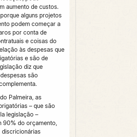
m aumento de custos.
 porque alguns projetos
mento podem começar a
caros por conta de
ntratuais e coisas do
 relação às despesas que
igatórias e são de
egislação diz que
 despesas são
, complementa.
do Palmeira, as
rigatórias – que são
la legislação –
m 90% do orçamento,
discricionárias