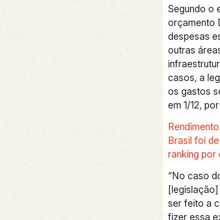
Segundo o e
orçamento 
despesas es
outras área
infraestrut
casos, a le
os gastos 
em 1/12, po
Rendimento 
Brasil foi d
ranking por
“No caso do
[legislação]
ser feito a
fizer essa 