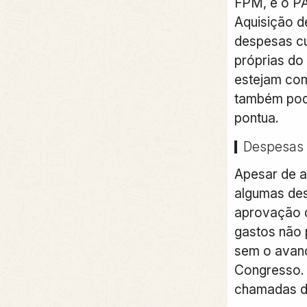
FPM, e o PA
Aquisição d
despesas c
próprias do
estejam co
também pode
pontua.
Despesas d
Apesar de a 
algumas de
aprovação 
gastos não 
sem o avan
Congresso. 
chamadas de