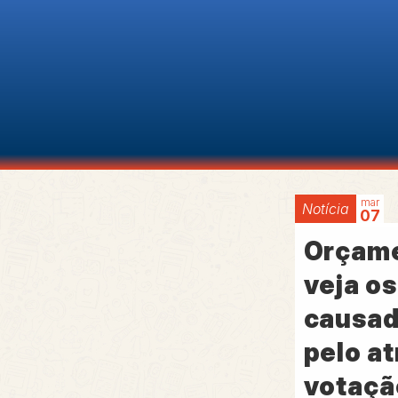
mar
Notícia
07
Orçame
veja o
causad
pelo at
votaçã