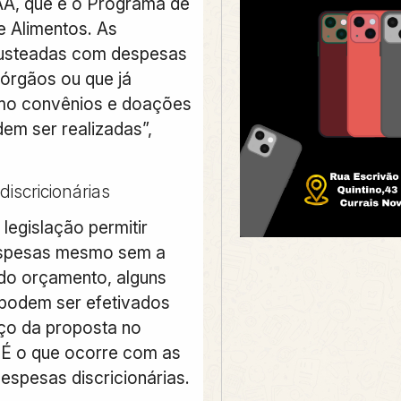
A, que é o Programa de
e Alimentos. As
usteadas com despesas
 órgãos ou que já
mo convênios e doações
m ser realizadas”,
iscricionárias
legislação permitir
spesas mesmo sem a
do orçamento, alguns
podem ser efetivados
ço da proposta no
É o que ocorre com as
spesas discricionárias.