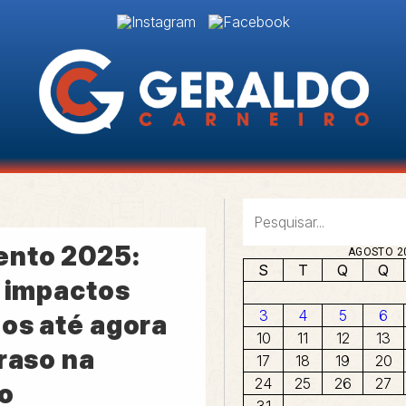
nto 2025:
AGOSTO 2
S
T
Q
Q
s impactos
3
4
5
6
os até agora
10
11
12
13
raso na
17
18
19
20
24
25
26
27
o
31