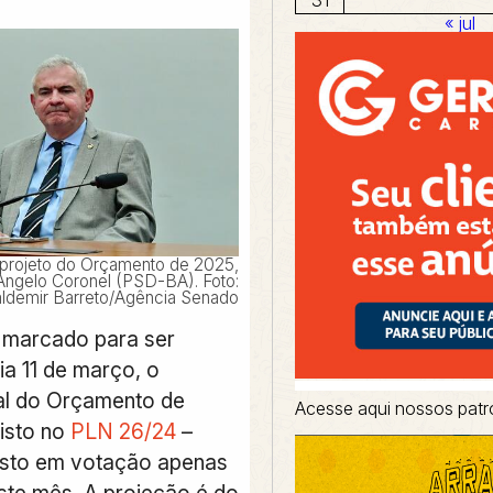
« jul
 projeto do Orçamento de 2025,
Angelo Coronel (PSD-BA). Foto:
ldemir Barreto/Agência Senado
e marcado para ser
ia 11 de março, o
nal do Orçamento de
Acesse aqui nossos patr
isto no
PLN 26/24
–
osto em votação apenas
este mês. A projeção é do