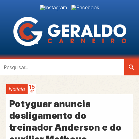
search
15
Notícia
jan
Potyguar anuncia
desligamento do
treinador Anderson e do