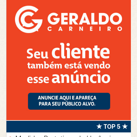
★ TOP 5 ★