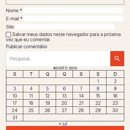
Nome
*
E-mail
*
Site
Salvar meus dados neste navegador para a próxima
vez que eu comentar.
search
AGOSTO 2026
S
T
Q
Q
S
S
D
1
2
3
4
5
6
7
8
9
10
11
12
13
14
15
16
17
18
19
20
21
22
23
24
25
26
27
28
29
30
31
« jul