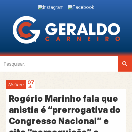
search
07
Notícia
abr
Rogério Marinho fala que
anistia é “prerrogativa do
Congresso Nacional” e