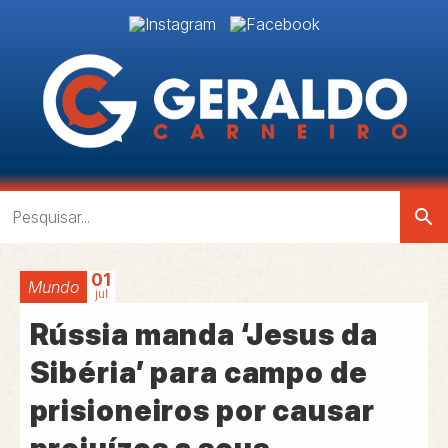
search
01
Mundo
jul
Rússia manda ‘Jesus da
Sibéria’ para campo de
prisioneiros por causar