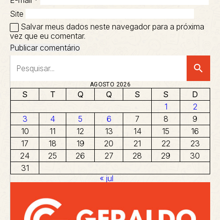
Site
Salvar meus dados neste navegador para a próxima
vez que eu comentar.
search
AGOSTO 2026
S
T
Q
Q
S
S
D
1
2
3
4
5
6
7
8
9
10
11
12
13
14
15
16
17
18
19
20
21
22
23
24
25
26
27
28
29
30
31
« jul