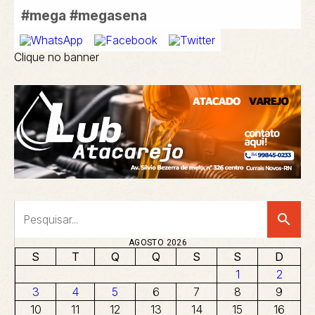
#mega
#megasena
Clique no banner
search
AGOSTO 2026
S
T
Q
Q
S
S
D
1
2
3
4
5
6
7
8
9
10
11
12
13
14
15
16