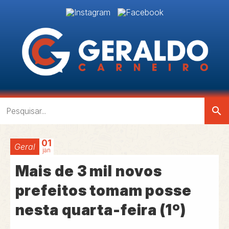
search
01
Geral
jan
Mais de 3 mil novos
prefeitos tomam posse
nesta quarta-feira (1º)