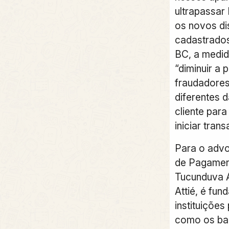
ultrapassar 
os novos di
cadastrado
BC, a medid
“diminuir a 
fraudadores
diferentes d
cliente par
iniciar tran
Para o adv
de Pagamen
Tucunduva A
Attié, é fun
instituições
como os ban