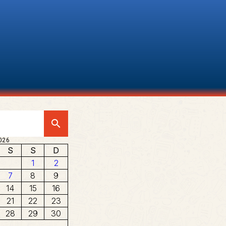
search
026
S
S
D
1
2
7
8
9
14
15
16
21
22
23
28
29
30