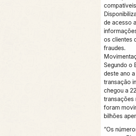
compatíveis 
Disponibiliz
de acesso a
informações
os clientes 
fraudes.
Movimentaç
Segundo o 
deste ano a
transação i
chegou a 22
transações n
foram movi
bilhões ape
“Os números