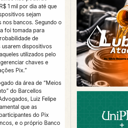
R$ 1 mil por dia até que
spositivos sejam
s nos bancos. Segundo o
a foi tomada para
probabilidade de
 usarem dispositivos
aqueles utilizados pelo
a gerenciar chaves e
sações Pix.”
ogado da área de “Meios
to” do Barcellos
dvogados, Luiz Felipe
damental que as
 participantes do Pix
cos, e o próprio Banco