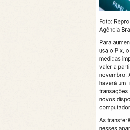
Foto: Repro
Agência Bra
Para aumen
usa o Pix, 
medidas im
valer a part
novembro. A
haverá um l
transações 
novos dispo
computador
As transferê
nesses apa