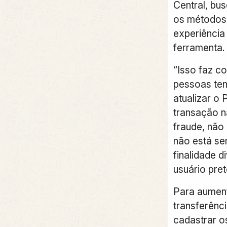
Central, bu
os métodos 
experiência
ferramenta.
“Isso faz c
pessoas te
atualizar o 
transação n
fraude, não
não está sen
finalidade d
usuário pret
Para aument
transferênci
cadastrar o