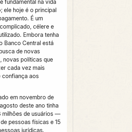
é fundamental na vida
; ele hoje é o principal
pagamento. É um
omplicado, célere e
 utilizado. Embora tenha
o Banco Central está
busca de novas
, novas políticas que
er cada vez mais
 confiança aos
riado em novembro de
 agosto deste ano tinha
 milhões de usuários —
 de pessoas físicas e 15
essoas jurídicas.