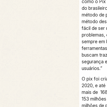
como o Pix 
do brasileiro
método de 
método desc
fácil de ser
problemas, 
sempre em 
ferramentas
buscam traz
segurança e
usuários.”
O pix foi c
2020, e até
mais de 168
153 milhões
milhões de p