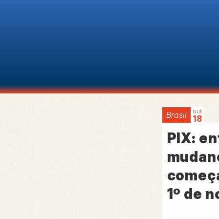
out
Brasil
18
PIX: e
mudan
começa
1º de 