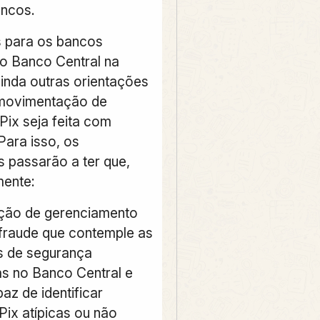
ancos.
 para os bancos
o Banco Central na
ainda outras orientações
 movimentação de
 Pix seja feita com
Para isso, os
s passarão a ter que,
mente:
lução de gerenciamento
 fraude que contemple as
s de segurança
s no Banco Central e
az de identificar
Pix atípicas ou não