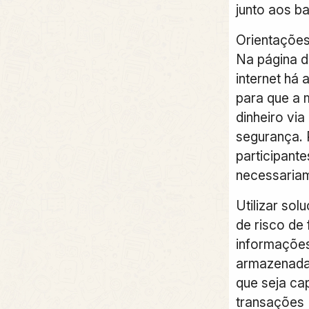
junto aos b
Orientações
Na página d
internet há 
para que a
dinheiro via
segurança. 
participante
necessaria
Utilizar so
de risco de
informaçõe
armazenada
que seja cap
transações 