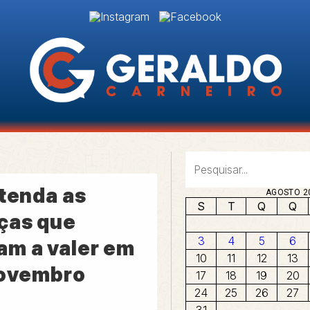
ntenda as
AGOSTO 2
S
T
Q
Q
ças que
3
4
5
6
m a valer em
10
11
12
13
novembro
17
18
19
20
24
25
26
27
31