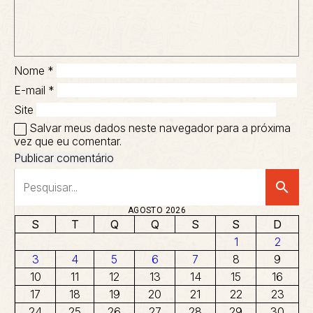
Nome
*
E-mail
*
Site
Salvar meus dados neste navegador para a próxima
vez que eu comentar.
search
AGOSTO 2026
S
T
Q
Q
S
S
D
1
2
3
4
5
6
7
8
9
10
11
12
13
14
15
16
17
18
19
20
21
22
23
24
25
26
27
28
29
30