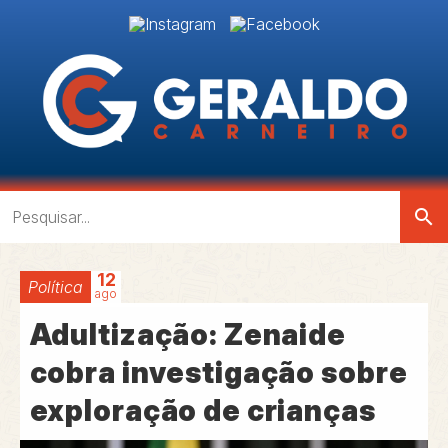
search
12
Política
ago
Adultização: Zenaide
cobra investigação sobre
exploração de crianças