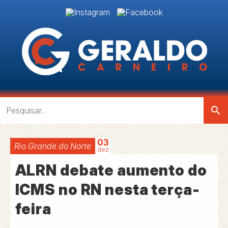
search
03
Rio Grande do Norte
dez
ALRN debate aumento do
ICMS no RN nesta terça-
feira