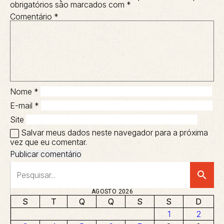
obrigatórios são marcados com
*
Comentário
*
Nome
*
E-mail
*
Site
Salvar meus dados neste navegador para a próxima
vez que eu comentar.
search
AGOSTO 2026
S
T
Q
Q
S
S
D
1
2