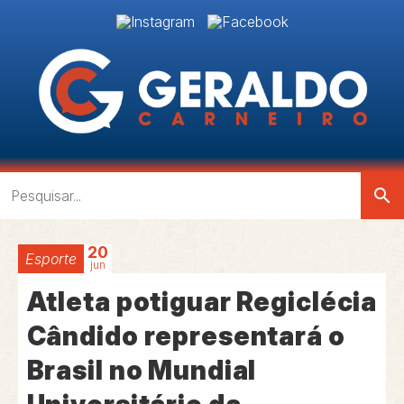
search
20
Esporte
jun
Atleta potiguar Regiclécia
Cândido representará o
Brasil no Mundial