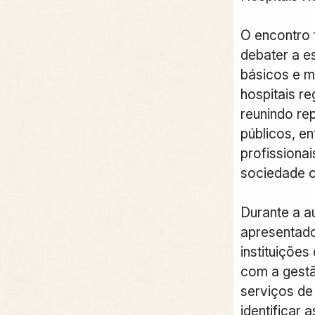
O encontro 
debater a e
básicos e 
hospitais re
reunindo re
públicos, en
profissionai
sociedade ci
Durante a a
apresentado
instituições
com a gestã
serviços de
identificar 