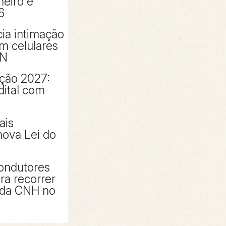
neiro e
6
icia intimação
m celulares
RN
ção 2027:
dital com
ais
ova Lei do
ondutores
ra recorrer
 da CNH no