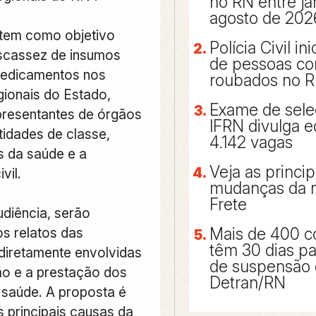
no RN entre ja
agosto de 202
tem como objetivo
Polícia Civil in
scassez de insumos
de pessoas co
medicamentos nos
roubados no 
gionais do Estado,
Exame de sele
presentantes de órgãos
IFRN divulga e
tidades de classe,
4.142 vagas
s da saúde e a
Veja as princip
vil.
mudanças da n
Frete
udiência, serão
s relatos das
Mais de 400 c
têm 30 dias pa
 diretamente envolvidas
de suspensão
o e a prestação dos
Detran/RN
 saúde. A proposta é
as principais causas da