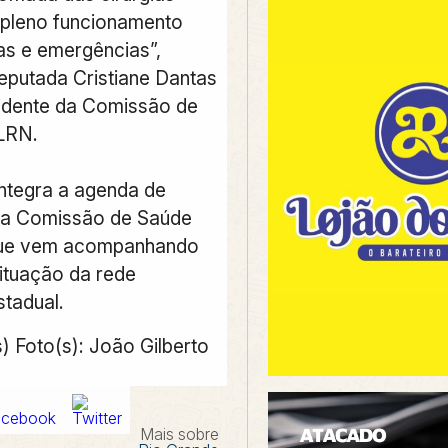
o pleno funcionamento
as e emergências”,
eputada Cristiane Dantas
idente da Comissão de
LRN.
 integra a agenda de
da Comissão de Saúde
ue vem acompanhando
situação da rede
stadual.
) Foto(s): João Gilberto
Mais sobre