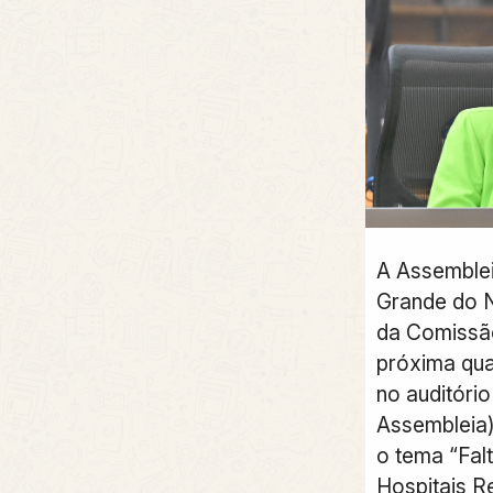
A Assemblei
Grande do N
da Comissã
próxima quar
no auditóri
Assembleia)
o tema “Fal
Hospitais R