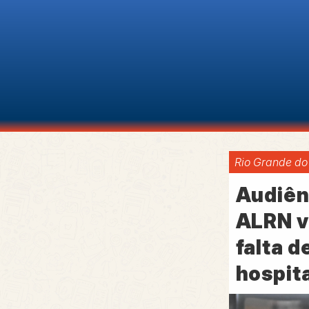
Rio Grande do
Audiên
ALRN v
falta 
hospita