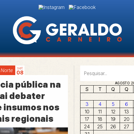
set
 Norte
08
cia pública na
AGOSTO 2
S
T
Q
Q
ai debater
3
4
5
6
de insumos nos
10
11
12
13
is regionais
17
18
19
20
24
25
26
27
31