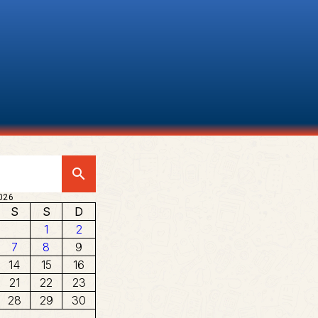
search
026
S
S
D
1
2
7
8
9
14
15
16
21
22
23
28
29
30