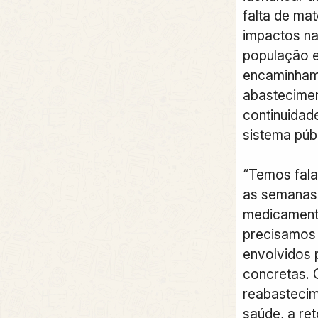
falta de mat
impactos na
população e
encaminham
abastecimen
continuidad
sistema púb
“Temos fala
as semanas 
medicament
precisamos 
envolvidos 
concretas. O
reabastecim
saúde, a re