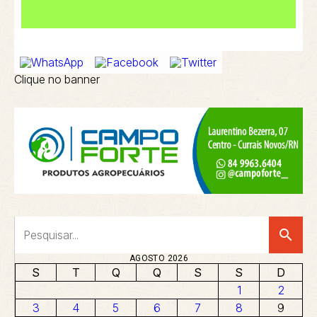
Clique no banner
search
AGOSTO 2026
S
T
Q
Q
S
S
D
1
2
3
4
5
6
7
8
9