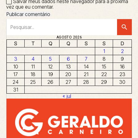
Salvar meus dados neste navegador para a próxima
vez que eu comentar.
search
AGOSTO 2026
S
T
Q
Q
S
S
D
1
2
3
4
5
6
7
8
9
10
11
12
13
14
15
16
17
18
19
20
21
22
23
24
25
26
27
28
29
30
31
« jul