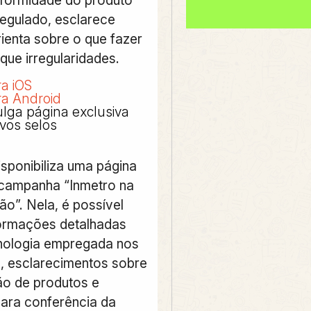
regulado, esclarece
rienta sobre o que fazer
ique irregularidades.
ra iOS
ra Android
ulga página exclusiva
vos selos
isponibiliza uma página
campanha “Inmetro na
o”. Nela, é possível
ormações detalhadas
nologia empregada nos
, esclarecimentos sobre
ção de produtos e
para conferência da