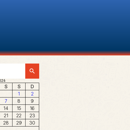
search
026
S
S
D
1
2
7
8
9
14
15
16
21
22
23
28
29
30