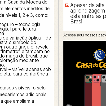
om a Casa da Moeda do
Apesar da alta
em elementos inéditos de
aprendizagem 
e níveis 1, 2 e 3, como:
está entre as 
Brasil
eguro – tecnologia
digital para leitura
ea.
Acesse aqui nossos patr
 de variação óptica – de
stra o símbolo do
em outro ângulo, revela
 “Inmetro”, e também no
o mapa do Brasil, que
coloração mediante
ão.
sível – visível apenas sob
ioleta, para conferência
ursos visíveis, o selo
mecanismos adicionais
a que ampliam a