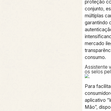
proteção co
conjunto, e
múltiplas c
garantindo c
autenticaçã
intensifica
mercado ile
transparênc
consumo.
Assistente v
os selos pel
Para facilit
consumidore
aplicativo 
Mão”, dispo