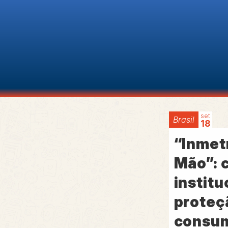
set
Brasil
18
“Inmet
Mão”: 
institu
proteç
consu