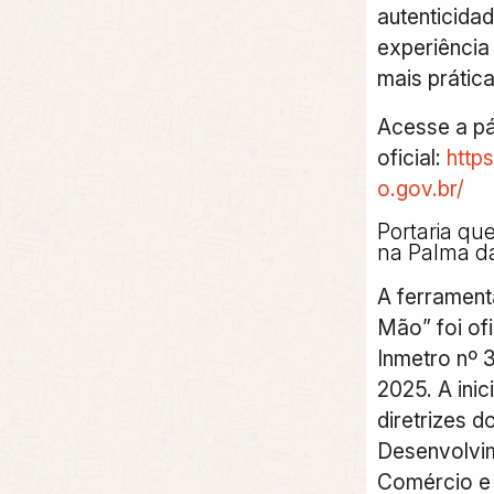
autenticida
experiência
mais prática
Acesse a pá
oficial:
http
o.gov.br/
Portaria qu
na Palma d
A ferrament
Mão” foi ofi
Inmetro nº 
2025. A inic
diretrizes d
Desenvolvim
Comércio e