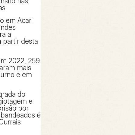
ânsito nas
as
to em Acari
andes
ra a
partir desta
Em 2022, 259
taram mais
turno e em
grada do
giotagem e
risão por
rabandeados é
Currais