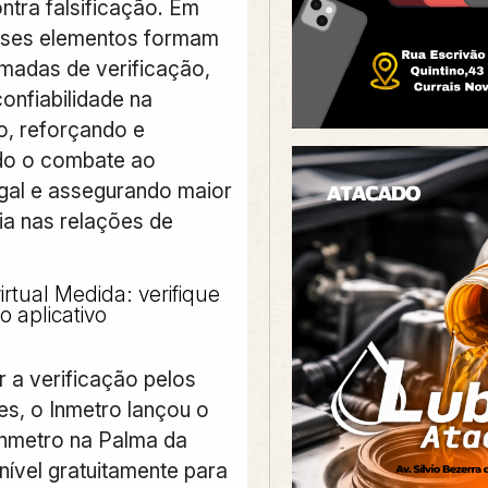
ntra falsificação. Em
sses elementos formam
amadas de verificação,
onfiabilidade na
o, reforçando e
ndo o combate ao
gal e assegurando maior
ia nas relações de
irtual Medida: verifique
o aplicativo
ar a verificação pelos
s, o Inmetro lançou o
“Inmetro na Palma da
nível gratuitamente para