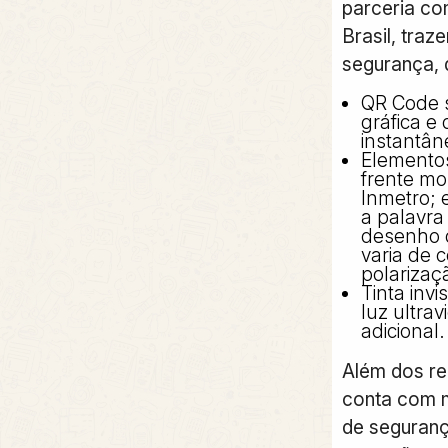
parceria c
Brasil, traz
segurança, d
QR Code s
gráfica e 
instantân
Elementos
frente mo
Inmetro; 
a palavra
desenho d
varia de 
polarizaç
Tinta invi
luz ultrav
adicional.
Além dos rec
conta com 
de seguranç