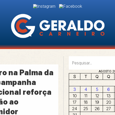
ro na Palma da
AGOSTO 2
S
T
Q
Q
campanha
3
4
5
6
cional reforça
10
11
12
13
ão ao
17
18
19
20
24
25
26
27
midor
31