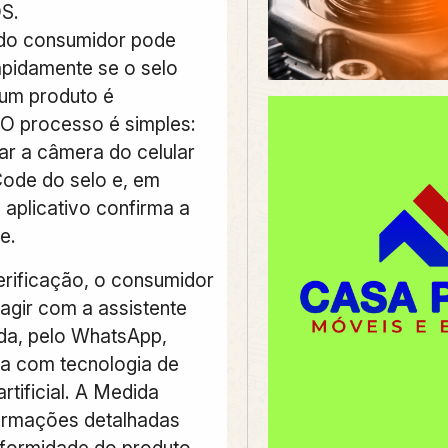
OS.
odo consumidor pode
apidamente se o selo
um produto é
 O processo é simples:
ar a câmera do celular
ode do selo e, em
 aplicativo confirma a
e.
erificação, o consumidor
ragir com a assistente
ida, pelo WhatsApp,
a com tecnologia de
artificial. A Medida
ormações detalhadas
formidade do produto