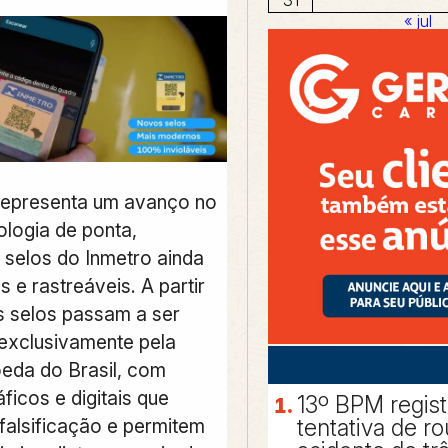
« jul
a representa um avanço no
ologia de ponta,
 selos do Inmetro ainda
 e rastreáveis. A partir
s selos passam a ser
exclusivamente pela
eda do Brasil, com
ficos e digitais que
13º BPM regis
tentativa de r
 falsificação e permitem