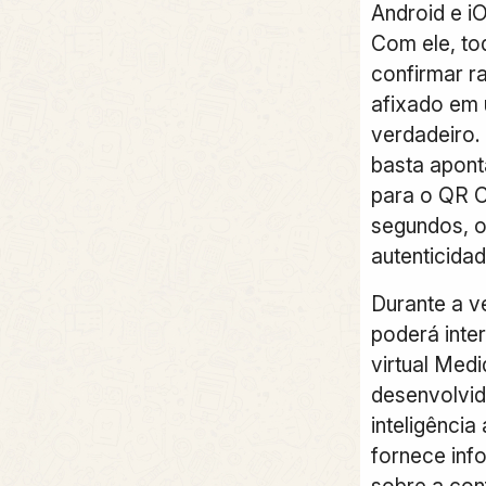
Android e i
Com ele, t
confirmar r
afixado em 
verdadeiro.
basta apont
para o QR C
segundos, o
autenticidad
Durante a v
poderá inte
virtual Med
desenvolvid
inteligência 
fornece inf
sobre a con