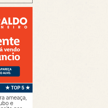
★ TOP 5 ★
tra ameaça,
oubo e