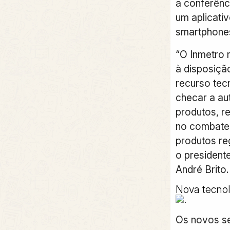
a conferênc
um aplicativ
smartphone
“O Inmetro
à disposiçã
recurso tec
checar a au
produtos, 
no combate 
produtos re
o president
André Brito.
Nova tecnolo
Os novos se