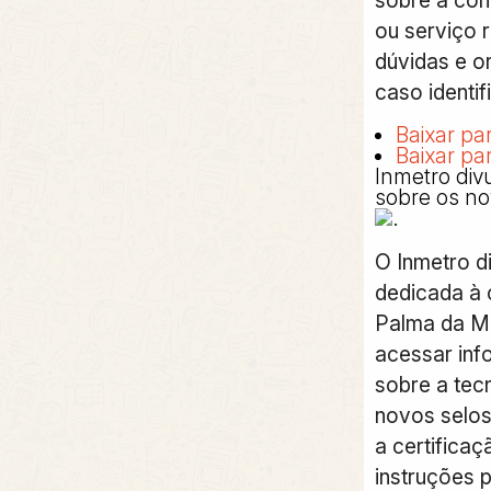
ou serviço 
dúvidas e o
caso identif
Baixar pa
Baixar pa
Inmetro div
sobre os no
O Inmetro d
dedicada à 
Palma da Mã
acessar inf
sobre a tec
novos selos
a certifica
instruções 