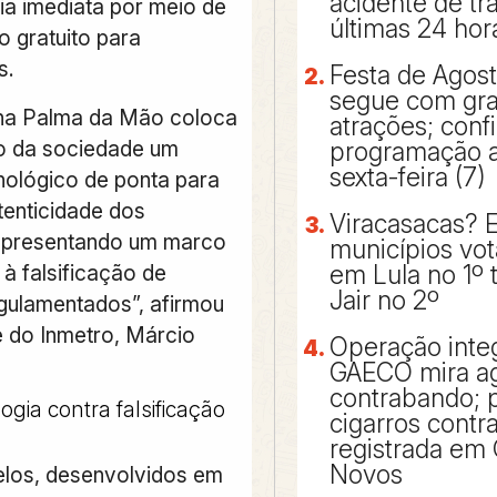
acidente de tr
ia imediata por meio de
últimas 24 hor
o gratuito para
s.
Festa de Agos
segue com gr
 na Palma da Mão coloca
atrações; confi
o da sociedade um
programação a 
sexta-feira (7)
nológico de ponta para
tenticidade dos
Viracasacas? 
representando um marco
municípios vo
à falsificação de
em Lula no 1º 
Jair no 2º
gulamentados”, afirmou
e do Inmetro, Márcio
Operação inte
GAECO mira a
contrabando; p
gia contra falsificação
cigarros cont
registrada em 
Novos
los, desenvolvidos em