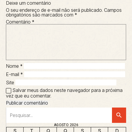
Deixe um comentário
O seu endereço de e-mail não será publicado.
Campos
obrigatórios são marcados com
*
Comentário
*
Nome
*
E-mail
*
Site
Salvar meus dados neste navegador para a próxima
vez que eu comentar.
search
AGOSTO 2026
S
T
Q
Q
S
S
D