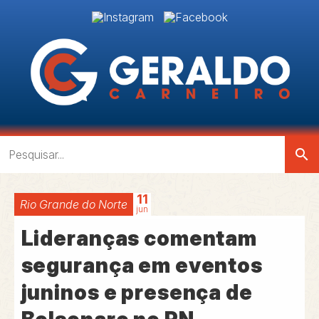
search
11
Rio Grande do Norte
jun
Lideranças comentam
segurança em eventos
juninos e presença de