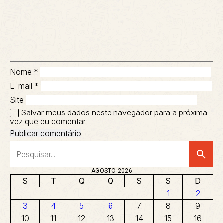
Nome
*
E-mail
*
Site
Salvar meus dados neste navegador para a próxima
vez que eu comentar.
search
AGOSTO 2026
S
T
Q
Q
S
S
D
1
2
3
4
5
6
7
8
9
10
11
12
13
14
15
16