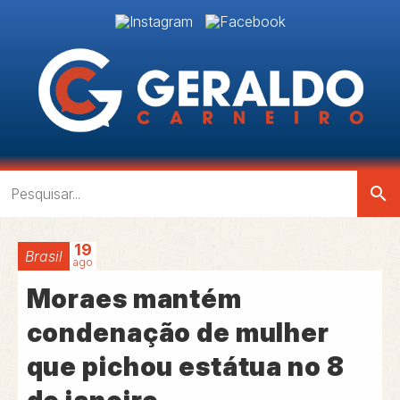
search
19
Brasil
ago
Moraes mantém
condenação de mulher
que pichou estátua no 8