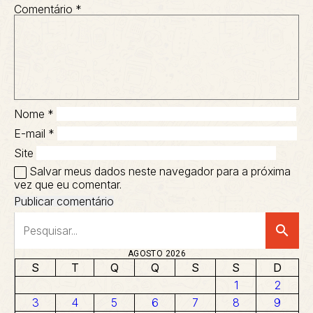
Comentário
*
Nome
*
E-mail
*
Site
Salvar meus dados neste navegador para a próxima
vez que eu comentar.
search
AGOSTO 2026
S
T
Q
Q
S
S
D
1
2
3
4
5
6
7
8
9