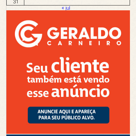
31
« jul