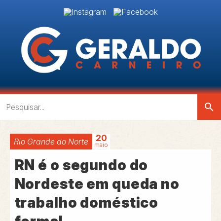
search
20
Rio Grande do Norte
maio
RN é o segundo do
Nordeste em queda no
trabalho doméstico