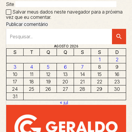
Site
Salvar meus dados neste navegador para a próxima
vez que eu comentar.
search
AGOSTO 2026
S
T
Q
Q
S
S
D
1
2
3
4
5
6
7
8
9
10
11
12
13
14
15
16
17
18
19
20
21
22
23
24
25
26
27
28
29
30
31
« jul