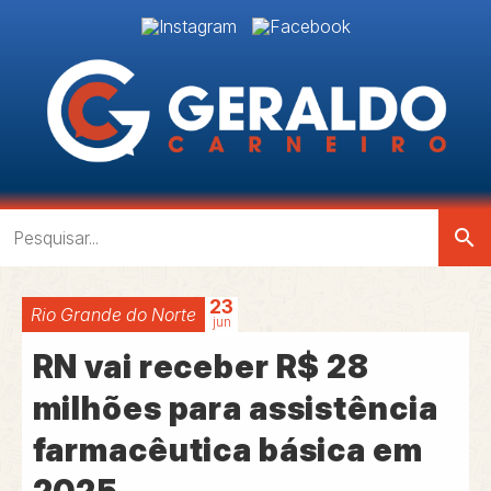
search
23
Rio Grande do Norte
jun
RN vai receber R$ 28
milhões para assistência
farmacêutica básica em