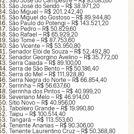
São José do Campestre – R$ 95.085,60
São José do Seridó – R$ 38.971,20
São Miguel – R$ 201.242,40
São Miguel do Gostoso – R$ 89.944,80
São Paulo do Potengi – R$ 143.521,20
São Pedro – R$ 50.829,60
São Rafael – R$ 65.929,20
São Tomé – R$ 87.753,60
São Vicente – R$ 53.950,80
Senador Elói de Souza – R$ 52.492,80
Senador Georgino Avelino – R$ 35.772,00
Serra Caiada – R$ 89.100,00
Serra de São Bento – R$ 50.186,40
Serra do Mel – R$ 111.928,80
Serra Negra do Norte – R$ 66.854,40
Serrinha – R$ 56.637,60
Serrinha dos Pintos – R$ 40.999,20
Severiano Melo – R$ 46.914,00
Sítio Novo – R$ 40.956,00
Taboleiro Grande – R$ 19.990,80
Taipu – R$ 100.514,40
Tangará – R$ 113.553,60
Tenente Ananias – R$ 90.306,00
Tenente Laurentino Cruz – R$ 50.368,80