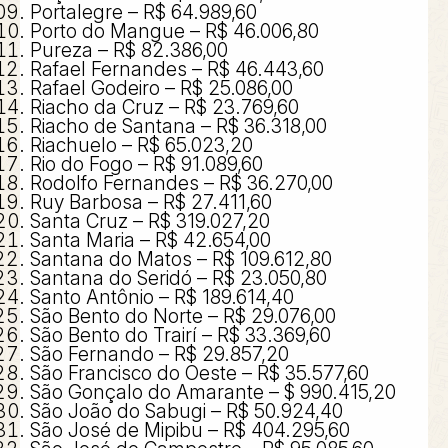
Portalegre – R$ 64.989,60
Porto do Mangue – R$ 46.006,80
Pureza – R$ 82.386,00
Rafael Fernandes – R$ 46.443,60
Rafael Godeiro – R$ 25.086,00
Riacho da Cruz – R$ 23.769,60
Riacho de Santana – R$ 36.318,00
Riachuelo – R$ 65.023,20
Rio do Fogo – R$ 91.089,60
Rodolfo Fernandes – R$ 36.270,00
Ruy Barbosa – R$ 27.411,60
Santa Cruz – R$ 319.027,20
Santa Maria – R$ 42.654,00
Santana do Matos – R$ 109.612,80
Santana do Seridó – R$ 23.050,80
Santo Antônio – R$ 189.614,40
São Bento do Norte – R$ 29.076,00
São Bento do Trairí – R$ 33.369,60
São Fernando – R$ 29.857,20
São Francisco do Oeste – R$ 35.577,60
São Gonçalo do Amarante – $ 990.415,20
São João do Sabugi – R$ 50.924,40
São José de Mipibu – R$ 404.295,60