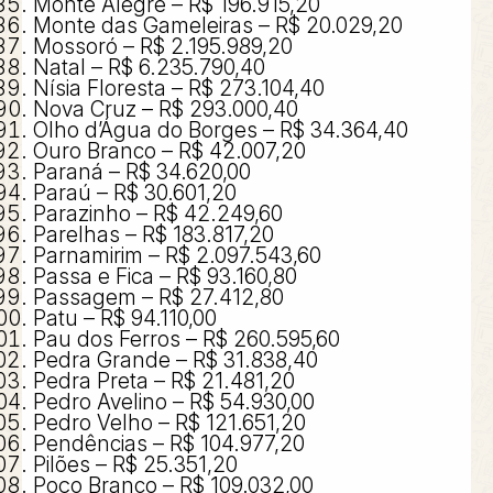
Monte Alegre – R$ 196.915,20
Monte das Gameleiras – R$ 20.029,20
Mossoró – R$ 2.195.989,20
Natal – R$ 6.235.790,40
Nísia Floresta – R$ 273.104,40
Nova Cruz – R$ 293.000,40
Olho d’Água do Borges – R$ 34.364,40
Ouro Branco – R$ 42.007,20
Paraná – R$ 34.620,00
Paraú – R$ 30.601,20
Parazinho – R$ 42.249,60
Parelhas – R$ 183.817,20
Parnamirim – R$ 2.097.543,60
Passa e Fica – R$ 93.160,80
Passagem – R$ 27.412,80
Patu – R$ 94.110,00
Pau dos Ferros – R$ 260.595,60
Pedra Grande – R$ 31.838,40
Pedra Preta – R$ 21.481,20
Pedro Avelino – R$ 54.930,00
Pedro Velho – R$ 121.651,20
Pendências – R$ 104.977,20
Pilões – R$ 25.351,20
Poço Branco – R$ 109.032,00