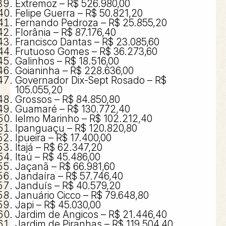
Extremoz – R$ 526.980,00
Felipe Guerra – R$ 50.821,20
Fernando Pedroza – R$ 25.855,20
Florânia – R$ 87.176,40
Francisco Dantas – R$ 23.085,60
Frutuoso Gomes – R$ 36.273,60
Galinhos – R$ 18.516,00
Goianinha – R$ 228.636,00
Governador Dix-Sept Rosado – R$
105.055,20
Grossos – R$ 84.850,80
Guamaré – R$ 130.772,40
Ielmo Marinho – R$ 102.212,40
Ipanguaçu – R$ 120.820,80
Ipueira – R$ 17.400,00
Itajá – R$ 62.347,20
Itaú – R$ 45.486,00
Jaçanã – R$ 66.981,60
Jandaíra – R$ 57.746,40
Janduís – R$ 40.579,20
Januário Cicco – R$ 79.648,80
Japi – R$ 45.030,00
Jardim de Angicos – R$ 21.446,40
Jardim de Piranhas – R$ 119.504,40