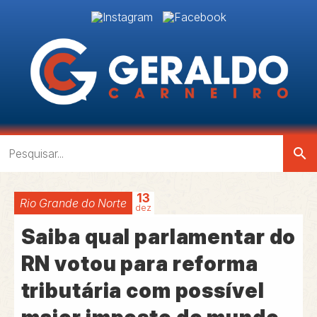
search
13
Rio Grande do Norte
dez
Saiba qual parlamentar do
RN votou para reforma
tributária com possível