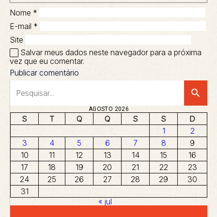
Nome
*
E-mail
*
Site
Salvar meus dados neste navegador para a próxima
vez que eu comentar.
search
AGOSTO 2026
S
T
Q
Q
S
S
D
1
2
3
4
5
6
7
8
9
10
11
12
13
14
15
16
17
18
19
20
21
22
23
24
25
26
27
28
29
30
31
« jul