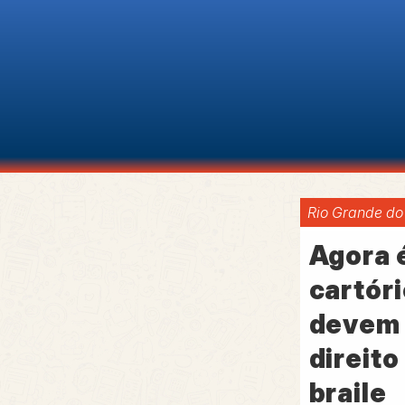
Rio Grande do
Agora é
cartór
devem 
direito
braile