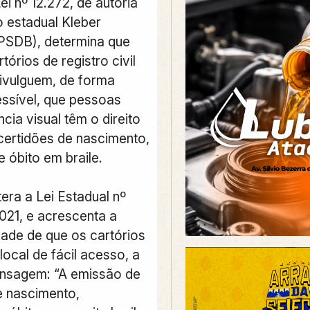
ei nº 12.272, de autoria
 estadual Kleber
PSDB), determina que
tórios de registro civil
ivulguem, de forma
essível, que pessoas
cia visual têm o direito
 certidões de nascimento,
 óbito em braile.
era a Lei Estadual nº
2021, e acrescenta a
dade de que os cartórios
ocal de fácil acesso, a
nsagem: “A emissão de
e nascimento,