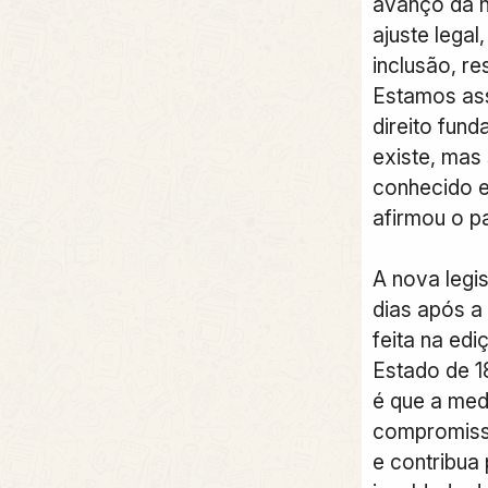
avanço da 
ajuste legal
inclusão, re
Estamos as
direito fun
existe, mas
conhecido e
afirmou o p
A nova legi
dias após a
feita na edi
Estado de 18
é que a med
compromiss
e contribua