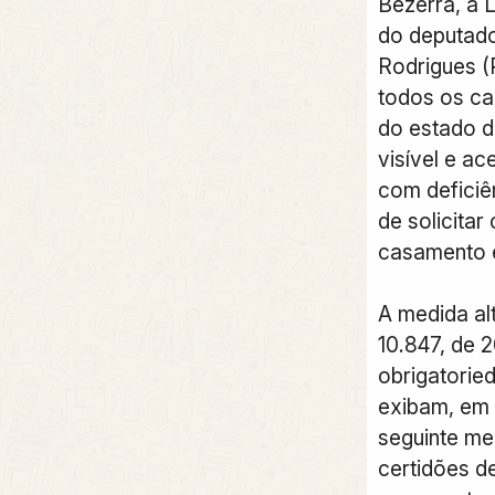
Bezerra, a L
do deputado
Rodrigues (
todos os car
do estado d
visível e ac
com deficiên
de solicitar
casamento e
A medida alt
10.847, de 
obrigatorie
exibam, em l
seguinte me
certidões d