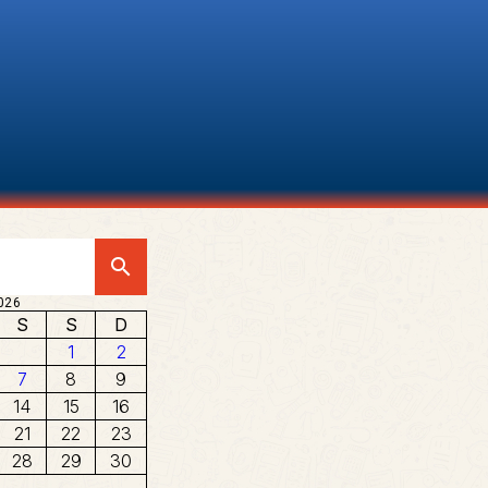
search
026
S
S
D
1
2
7
8
9
14
15
16
21
22
23
28
29
30