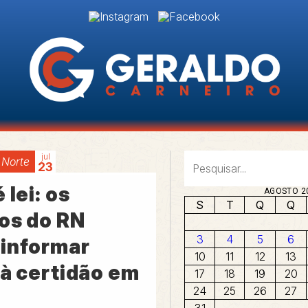
jul
 Norte
23
 lei: os
AGOSTO 2
S
T
Q
Q
ios do RN
3
4
5
6
informar
10
11
12
13
 à certidão em
17
18
19
20
24
25
26
27
31