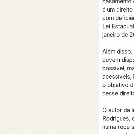
casamento e
é um direit
com deficiê
Lei Estadual
janeiro de 2
Além disso,
devem dispo
possível, ma
acessíveis, 
o objetivo d
desse direit
O autor da l
Rodrigues,
numa rede s