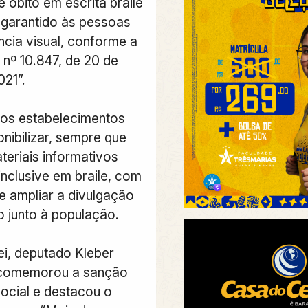
 óbito em escrita braile
o garantido às pessoas
ncia visual, conforme a
 nº 10.847, de 20 de
021”.
 os estabelecimentos
nibilizar, sempre que
teriais informativos
inclusive em braile, com
e ampliar a divulgação
o junto à população.
ei, deputado Kleber
 comemorou a sanção
ocial e destacou o