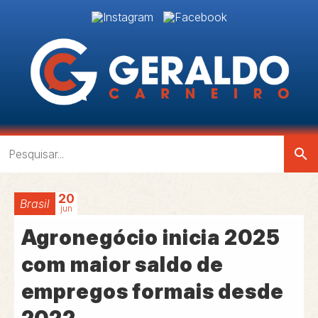
search
20
Brasil
jun
Agronegócio inicia 2025
com maior saldo de
empregos formais desde