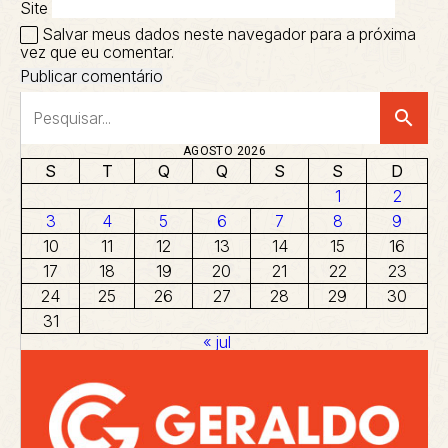
Site
Salvar meus dados neste navegador para a próxima
vez que eu comentar.
search
AGOSTO 2026
S
T
Q
Q
S
S
D
1
2
3
4
5
6
7
8
9
10
11
12
13
14
15
16
17
18
19
20
21
22
23
24
25
26
27
28
29
30
31
« jul