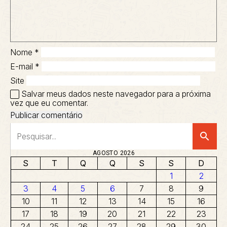
Nome
*
E-mail
*
Site
Salvar meus dados neste navegador para a próxima
vez que eu comentar.
search
AGOSTO 2026
S
T
Q
Q
S
S
D
1
2
3
4
5
6
7
8
9
10
11
12
13
14
15
16
17
18
19
20
21
22
23
24
25
26
27
28
29
30