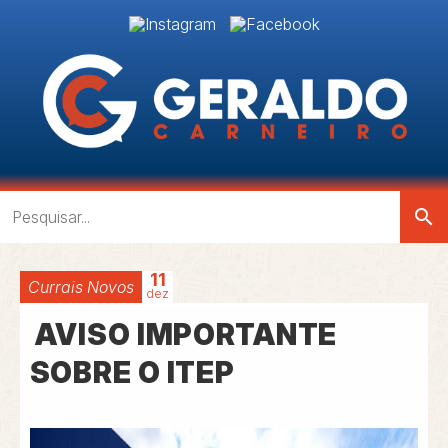
search
11
Currais Novos
dez
AVISO IMPORTANTE
SOBRE O ITEP