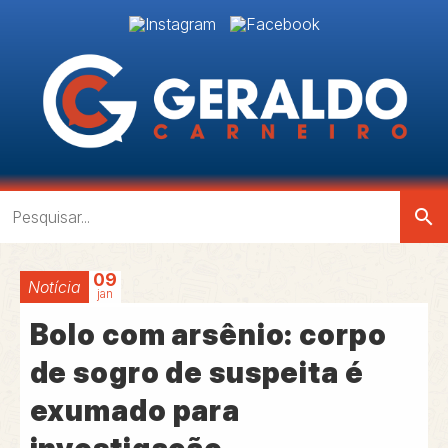
search
09
Notícia
jan
Bolo com arsênio: corpo
de sogro de suspeita é
exumado para