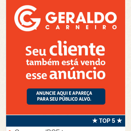
★ TOP 5 ★