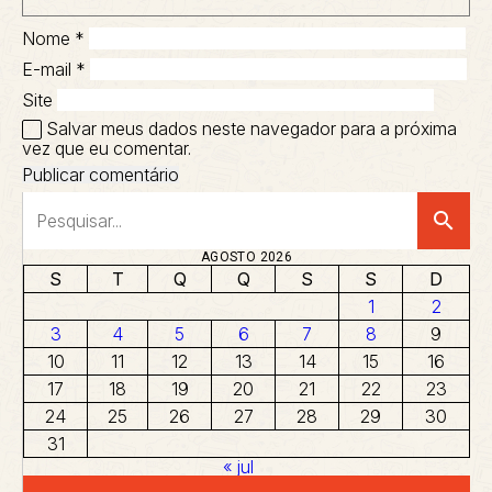
Nome
*
E-mail
*
Site
Salvar meus dados neste navegador para a próxima
vez que eu comentar.
search
AGOSTO 2026
S
T
Q
Q
S
S
D
1
2
3
4
5
6
7
8
9
10
11
12
13
14
15
16
17
18
19
20
21
22
23
24
25
26
27
28
29
30
31
« jul