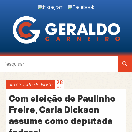
search
28
Rio Grande do Norte
out
Com eleição de Paulinho
Freire, Carla Dickson
assume como deputada