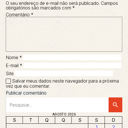
O seu endereço de e-mail não será publicado.
Campos
obrigatórios são marcados com
*
Comentário
*
Nome
*
E-mail
*
Site
Salvar meus dados neste navegador para a próxima
vez que eu comentar.
search
AGOSTO 2026
S
T
Q
Q
S
S
D
1
2