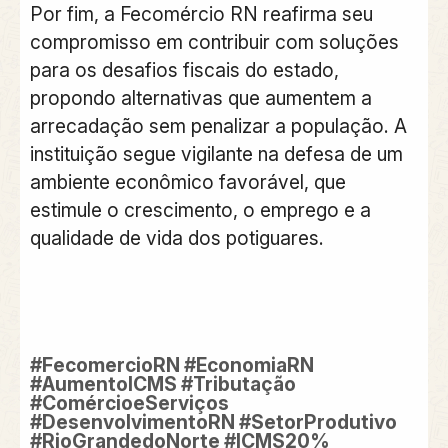
Por fim, a Fecomércio RN reafirma seu
compromisso em contribuir com soluções
para os desafios fiscais do estado,
propondo alternativas que aumentem a
arrecadação sem penalizar a população. A
instituição segue vigilante na defesa de um
ambiente econômico favorável, que
estimule o crescimento, o emprego e a
qualidade de vida dos potiguares.
#FecomercioRN #EconomiaRN
#AumentoICMS #Tributação
#ComércioeServiços
#DesenvolvimentoRN #SetorProdutivo
#RioGrandedoNorte #ICMS20%