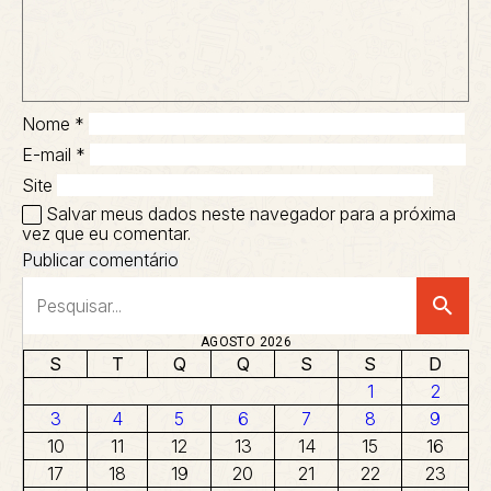
Nome
*
E-mail
*
Site
Salvar meus dados neste navegador para a próxima
vez que eu comentar.
search
AGOSTO 2026
S
T
Q
Q
S
S
D
1
2
3
4
5
6
7
8
9
10
11
12
13
14
15
16
17
18
19
20
21
22
23