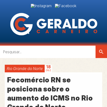
search
18
Rio Grande do Norte
dez
Fecomércio RN se
posiciona sobre o
aumento do ICMS no Rio