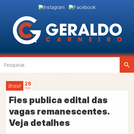
search
28
Brasil
nov
Fies publica edital das
vagas remanescentes.
Veja detalhes