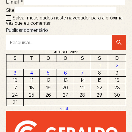
E-mail
*
Site
Salvar meus dados neste navegador para a próxima
vez que eu comentar.
search
AGOSTO 2026
S
T
Q
Q
S
S
D
1
2
3
4
5
6
7
8
9
10
11
12
13
14
15
16
17
18
19
20
21
22
23
24
25
26
27
28
29
30
31
« jul