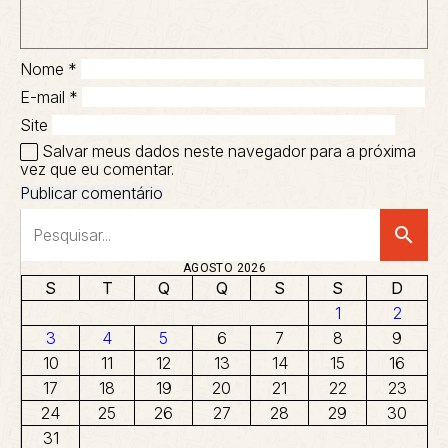
Nome
*
E-mail
*
Site
Salvar meus dados neste navegador para a próxima
vez que eu comentar.
search
AGOSTO 2026
S
T
Q
Q
S
S
D
1
2
3
4
5
6
7
8
9
10
11
12
13
14
15
16
17
18
19
20
21
22
23
24
25
26
27
28
29
30
31