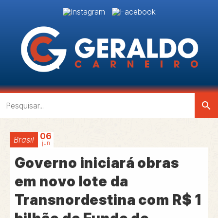
search
06
Brasil
jun
Governo iniciará obras
em novo lote da
Transnordestina com R$ 1