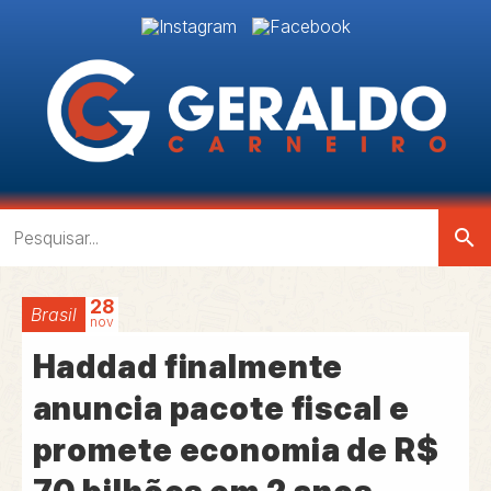
search
28
Brasil
nov
Haddad finalmente
anuncia pacote fiscal e
promete economia de R$