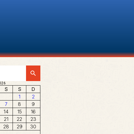
search
026
S
S
D
1
2
7
8
9
14
15
16
21
22
23
28
29
30