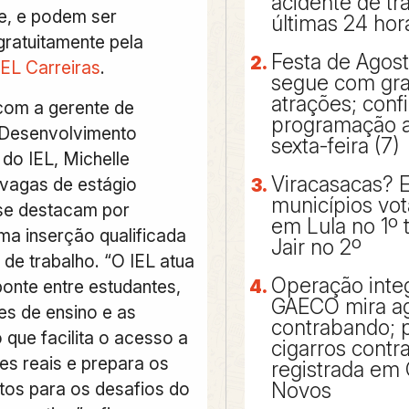
acidente de tr
e, e podem ser
últimas 24 hor
ratuitamente pela
Festa de Agos
IEL Carreiras
.
segue com gr
atrações; confi
com a gerente de
programação a 
 Desenvolvimento
sexta-feira (7)
do IEL, Michelle
Viracasacas? 
 vagas de estágio
municípios vo
se destacam por
em Lula no 1º 
a inserção qualificada
Jair no 2º
de trabalho. “O IEL atua
Operação inte
nte entre estudantes,
GAECO mira a
ões de ensino e as
contrabando; p
 que facilita o acesso a
cigarros cont
es reais e prepara os
registrada em 
ntos para os desafios do
Novos