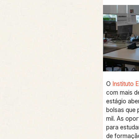
O
Instituto 
com
mais d
estágio abe
bolsas que 
mil. As opo
para estuda
de formação