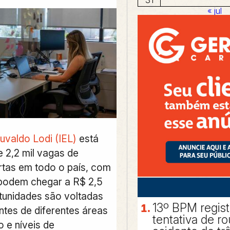
« jul
Euvaldo Lodi (IEL)
está
e 2,2 mil vagas de
rtas em todo o país
, com
podem chegar a R$ 2,5
rtunidades são voltadas
13º BPM regis
ntes de diferentes áreas
tentativa de r
 e níveis de