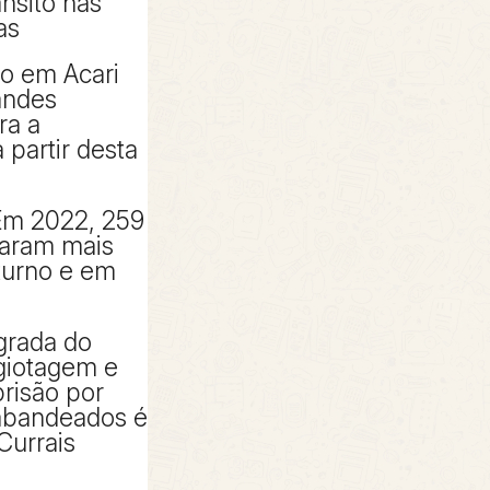
ânsito nas
as
to em Acari
andes
ra a
partir desta
Em 2022, 259
taram mais
turno e em
grada do
giotagem e
risão por
rabandeados é
Currais