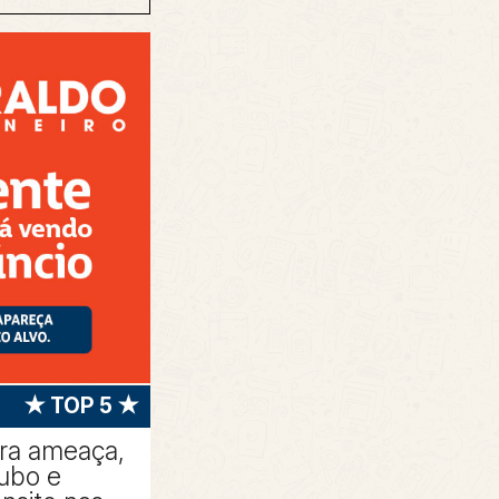
★ TOP 5 ★
tra ameaça,
oubo e