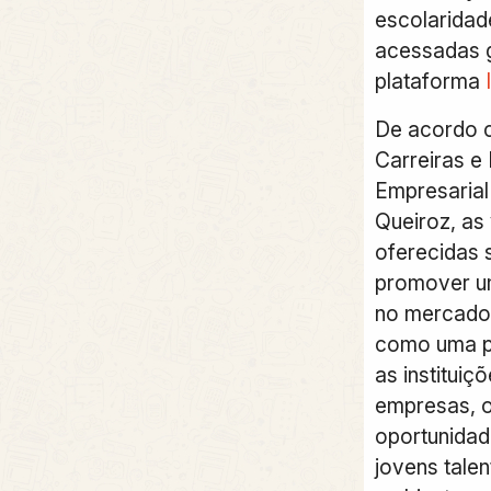
escolaridad
acessadas g
plataforma
De acordo 
Carreiras e
Empresarial 
Queiroz, as
oferecidas 
promover um
no mercado 
como uma po
as instituiç
empresas, o
oportunidad
jovens tale