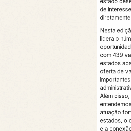
estado dese
de interesse
diretamente
Nesta ediç
lidera o nú
oportunidad
com 439 va
estados ap
oferta de v
importantes 
administrat
Além disso
entendemos 
atuação for
estados, o q
e a conexão