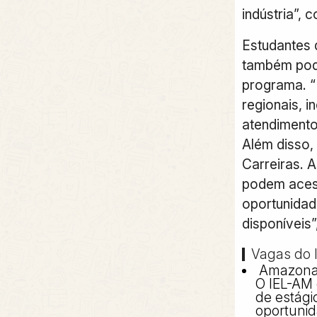
indústria”, 
Estudantes d
também pod
programa. “
regionais, i
atendimento
Além disso,
Carreiras.
podem acess
oportunidad
disponíveis”
Vagas do I
Amazon
O IEL-AM 
de estág
oportuni