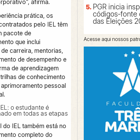
porativo”, afirma.
PGR inicia ins
códigos-fonte
eriência prática, os
das Eleições 
 contratados pelo IEL têm
m pacote de
Acesse aqui nossos patr
ento que inclui
de carreira, mentorias,
ento de desempenho e
orma de aprendizagem
 trilhas de conhecimento
 aprimoramento pessoal
al.
EL: o estudante é
ado em todas as etapas
al do IEL também está no
ento completo do