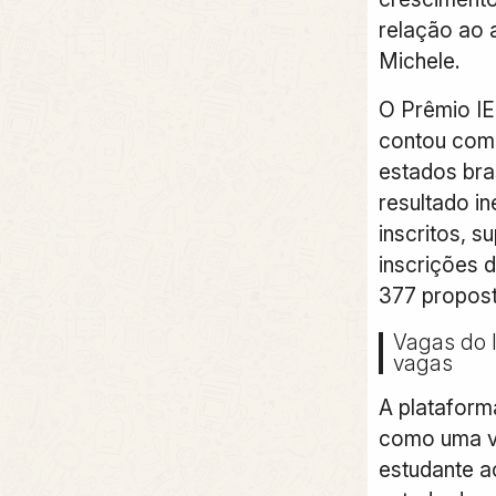
relação ao 
Michele.
O Prêmio IE
contou com 
estados bras
resultado i
inscritos, 
inscrições 
377 propost
Vagas do I
vagas
A plataform
como uma vi
estudante a