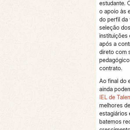
estudante.
o apoio às 
do perfil da
seleção dos
instituições
após a cont
direto com 
pedagógico 
contrato.
Ao final do 
ainda pode
IEL de Tale
melhores d
estagiários
batemos rec
cresciment