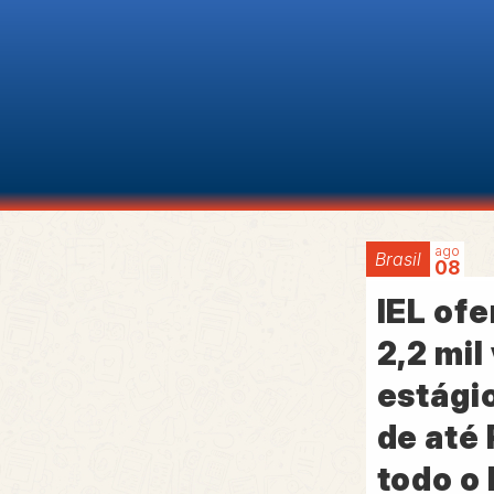
ago
Brasil
08
IEL of
2,2 mil
estági
de até 
todo o 