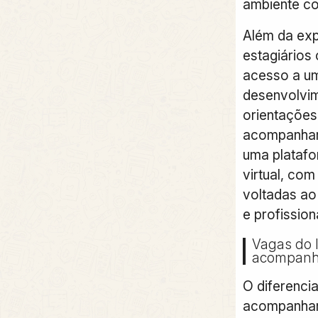
ambiente cor
Além da exp
estagiários
acesso a u
desenvolvim
orientações 
acompanham
uma plataf
virtual, com
voltadas ao
e profission
Vagas do I
acompanh
O diferenci
acompanham