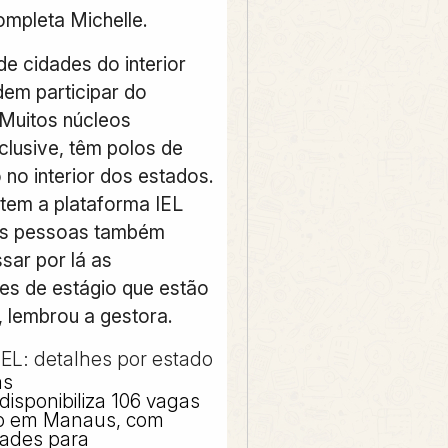
completa Michelle.
e cidades do interior
em participar do
Muitos núcleos
nclusive, têm polos de
 no interior dos estados.
 tem a plataforma IEL
 As pessoas também
ar por lá as
es de estágio que estão
, lembrou a gestora.
EL: detalhes por estado
as
disponibiliza
106 vagas
io em Manaus, com
dades para