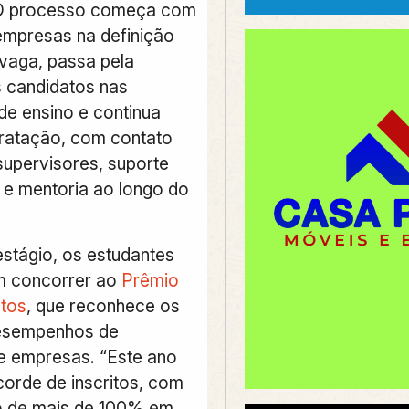
 O processo começa com
empresas na definição
 vaga, passa pela
 candidatos nas
 de ensino e continua
ratação, com contato
supervisores, suporte
e mentoria ao longo do
estágio, os estudantes
m concorrer ao
Prêmio
ntos
, que reconhece os
esempenhos de
 e empresas. “Este ano
orde de inscritos, com
o de mais de 100% em