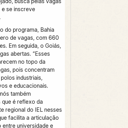
jado, busca pelas vagas
 e se inscreve
.
ão do programa,
Bahia
mero de vagas, com 660
es. Em seguida, o
Goiás
,
gas abertas. “Esses
arecem no topo da
agas, pois concentram
polos industriais,
ivos e educacionais.
, nós também
que é reflexo da
te regional do IEL nesses
ue facilita a articulação
 entre universidade e