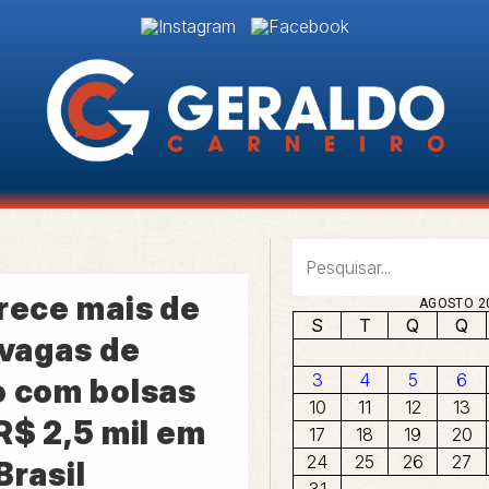
erece mais de
AGOSTO 2
S
T
Q
Q
 vagas de
3
4
5
6
o com bolsas
10
11
12
13
R$ 2,5 mil em
17
18
19
20
24
25
26
27
Brasil
31