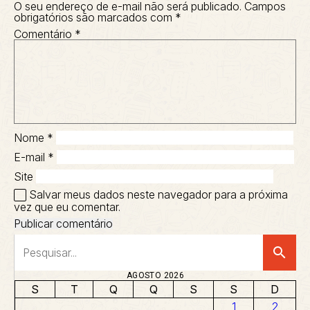
O seu endereço de e-mail não será publicado.
Campos
obrigatórios são marcados com
*
Comentário
*
Nome
*
E-mail
*
Site
Salvar meus dados neste navegador para a próxima
vez que eu comentar.
search
AGOSTO 2026
S
T
Q
Q
S
S
D
1
2