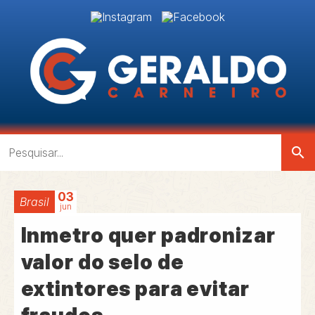
search
03
Brasil
jun
Inmetro quer padronizar
valor do selo de
extintores para evitar