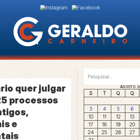
rio quer julgar
AGOSTO 2
S
T
Q
Q
5 processos
3
4
5
6
tigos,
10
11
12
13
is e
17
18
19
20
24
25
26
27
tais
31