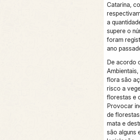
Catarina, c
respectivam
a quantida
supere o n
foram regis
ano passado
De acordo c
Ambientais,
flora são a
risco a veg
florestas e
Provocar in
de florestas
mata e dest
são alguns 