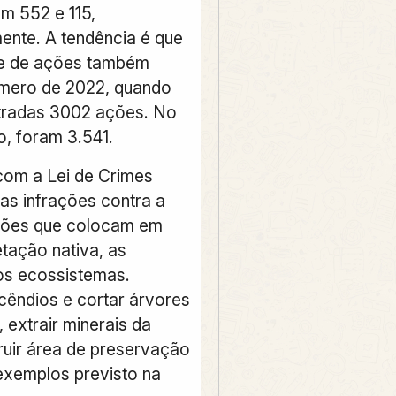
om 552 e 115,
ente. A tendência é que
de de ações também
úmero de 2022, quando
tradas 3002 ações. No
, foram 3.541.
om a Lei de Crimes
 as infrações contra a
ções que colocam em
etação nativa, as
 os ecossistemas.
cêndios e cortar árvores
, extrair minerais da
ruir área de preservação
exemplos previsto na