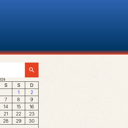
search
026
S
S
D
1
2
7
8
9
14
15
16
21
22
23
28
29
30