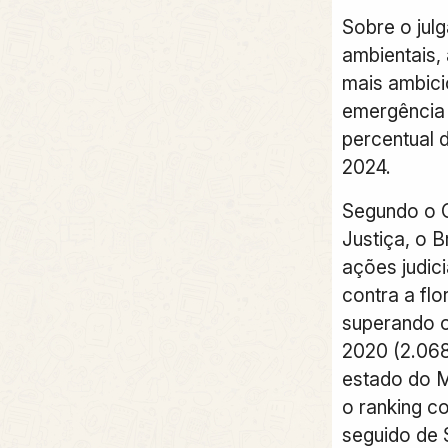
Sobre o jul
ambientais,
mais ambici
emergência 
percentual 
2024.
Segundo o 
Justiça, o B
ações judic
contra a flo
superando o
2020 (2.068
estado do M
o ranking c
seguido de 