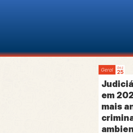
dez
Geral
25
Judiciá
em 202
mais an
crimina
ambien