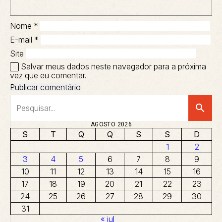
Nome
*
E-mail
*
Site
Salvar meus dados neste navegador para a próxima
vez que eu comentar.
search
AGOSTO 2026
S
T
Q
Q
S
S
D
1
2
3
4
5
6
7
8
9
10
11
12
13
14
15
16
17
18
19
20
21
22
23
24
25
26
27
28
29
30
31
« jul