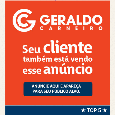
★ TOP 5 ★