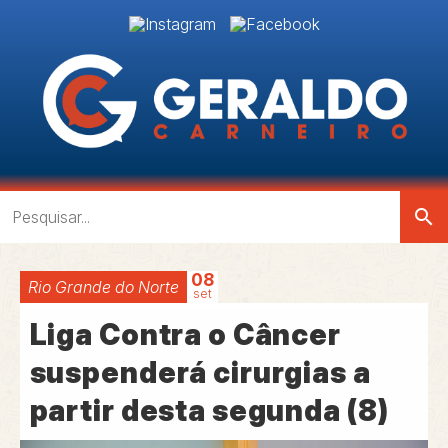
search
08
Rio Grande do Norte
set
Liga Contra o Câncer
suspenderá cirurgias a
partir desta segunda (8)