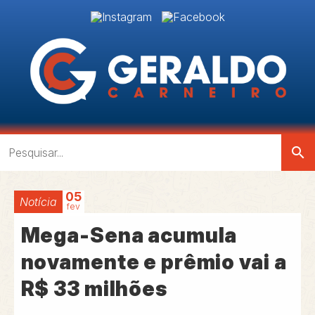
search
05
Notícia
fev
Mega-Sena acumula
novamente e prêmio vai a
R$ 33 milhões