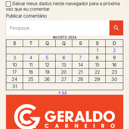
Salvar meus dados neste navegador para a próxima
vez que eu comentar.
search
AGOSTO 2026
S
T
Q
Q
S
S
D
1
2
3
4
5
6
7
8
9
10
11
12
13
14
15
16
17
18
19
20
21
22
23
24
25
26
27
28
29
30
31
« jul