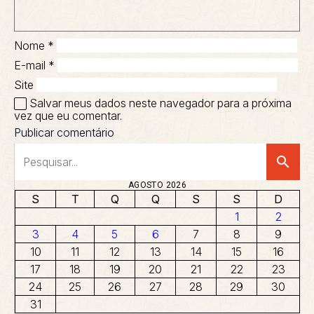
Nome
*
E-mail
*
Site
Salvar meus dados neste navegador para a próxima
vez que eu comentar.
search
AGOSTO 2026
S
T
Q
Q
S
S
D
1
2
3
4
5
6
7
8
9
10
11
12
13
14
15
16
17
18
19
20
21
22
23
24
25
26
27
28
29
30
31