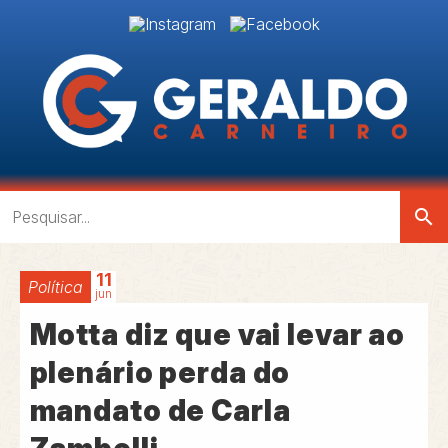
search
11
Política
jun
Motta diz que vai levar ao
plenário perda do
mandato de Carla