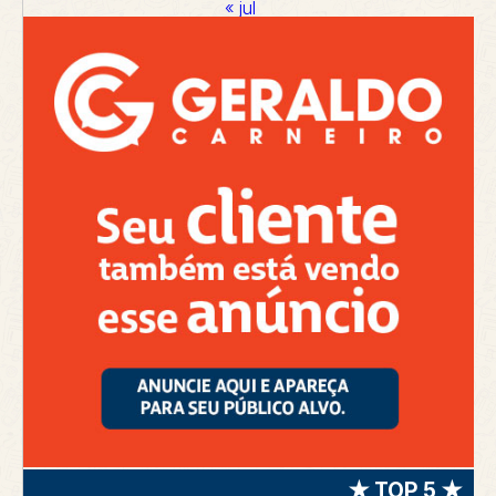
« jul
★ TOP 5 ★