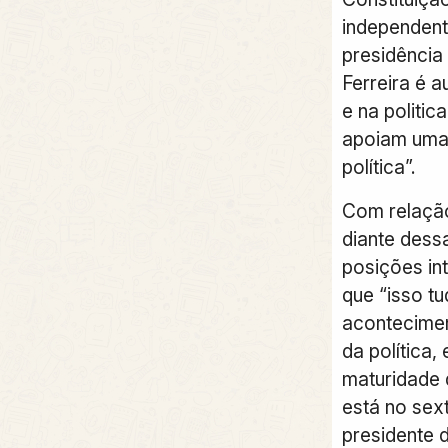
independent
presidência
Ferreira é 
e na politic
apoiam uma 
política”.
Com relaçã
diante dess
posições int
que “isso t
acontecimen
da política,
maturidade 
está no se
presidente 