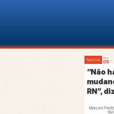
fev
Notícia
05
“Não h
mudanç
RN”, di
Marconi Perill
dur