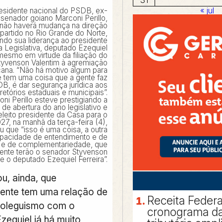
« jul
esidente nacional do PSDB, ex-
senador goiano Marconi Perillo,
 não haverá mudança na direção
partido no Rio Grande do Norte,
ndo sua liderança ao presidente
 Legislativa, deputado Ezequiel
 mesmo em virtude da filiação do
tyvenson Valentim à agremiação
cana. “Não há motivo algum para
e tem uma coisa que a gente faz
B, é dar segurança jurídica aos
iretórios estaduais e municipais”.
ni Perillo esteve prestigiando a
 de abertura do ano legislativo e
leito presidente da Casa para o
27, na manhã da terça-feira (4),
u que “isso é uma coisa, a outra
apacidade de entendimento e de
 e de complementariedade, que
ente terão o senador Styvenson
 e o deputado Ezequiel Ferreira”.
ou, ainda, que
mente tem uma relação de
Receita Federa
coleguismo com o
cronograma da
zequiel já há muito