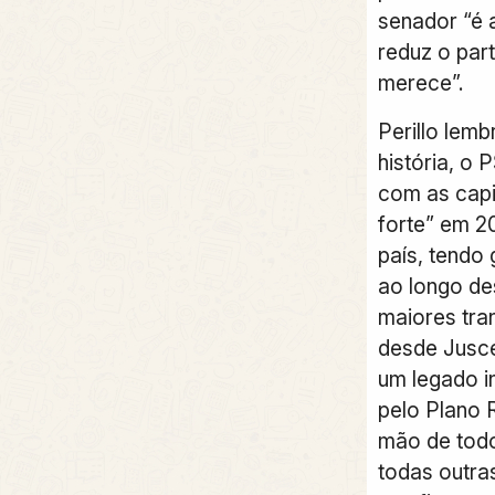
senador “é 
reduz o part
merece”.
Perillo lem
história, o
com as capi
forte” em 2
país, tendo
ao longo de
maiores tra
desde Jusce
um legado in
pelo Plano R
mão de todo
todas outra