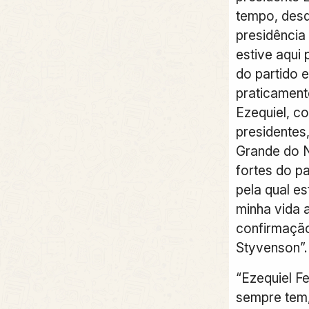
tempo, desd
presidência
estive aqui
do partido 
praticamen
Ezequiel, c
presidentes
Grande do N
fortes do p
pela qual es
minha vida 
confirmação
Styvenson”.
“Ezequiel Fe
sempre tem,