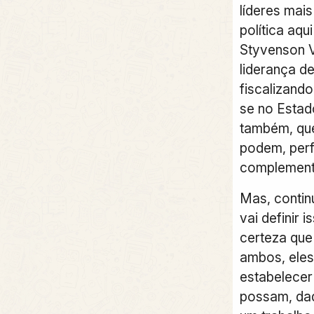
líderes mai
política aqu
Styvenson V
liderança d
fiscalizand
se no Estad
também, que
podem, perf
complement
Mas, contin
vai definir 
certeza que
ambos, eles
estabelecer
possam, daq