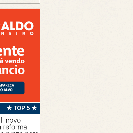
★ TOP 5 ★
l: novo
 reforma