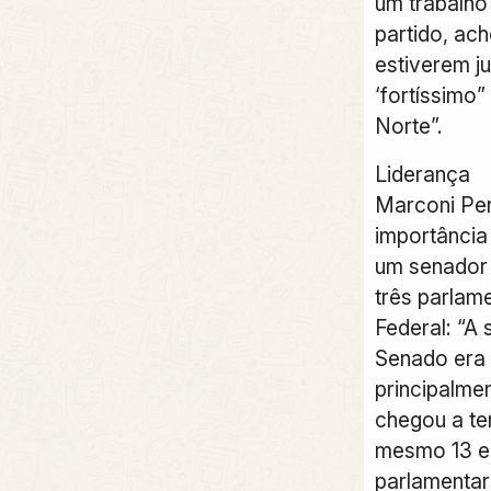
um trabalho
partido, ach
estiverem ju
‘fortíssimo
Norte”.
Liderança
Marconi Per
importância
um senador
três parlam
Federal: “A
Senado era 
principalme
chegou a te
mesmo 13 e
parlamentar