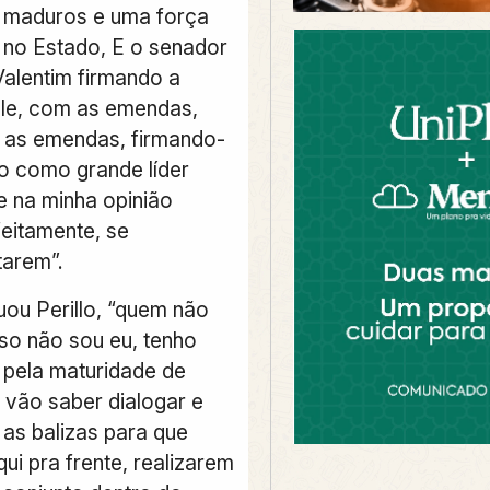
s maduros e uma força
i no Estado, E o senador
alentim firmando a
ele, com as emendas,
o as emendas, firmando-
o como grande líder
 na minha opinião
eitamente, se
arem”.
uou Perillo, “quem não
isso não sou eu, tenho
 pela maturidade de
 vão saber dialogar e
 as balizas para que
ui pra frente, realizarem