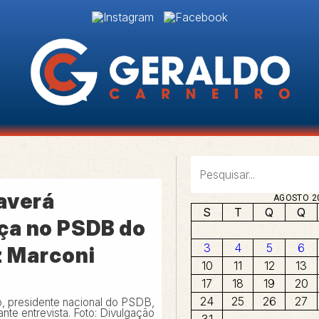
averá
AGOSTO 2
S
T
Q
Q
a no PSDB do
3
4
5
6
z Marconi
10
11
12
13
17
18
19
20
24
25
26
27
o, presidente nacional do PSDB,
ante entrevista. Foto: Divulgação
31