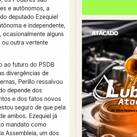
es e autônomos, a
 do deputado Ezequiel
autônoma e independente,
a, ocasionalmente alguns
ou outra vertente
o ao futuro do PSDB
as divergências de
ernas, Perillo ressalvou
udo depende dos
tos e dos fatos novos
 estou seguro de que pela
de ambos. Ezequiel já
xto mandato como
da Assembleia, um dos