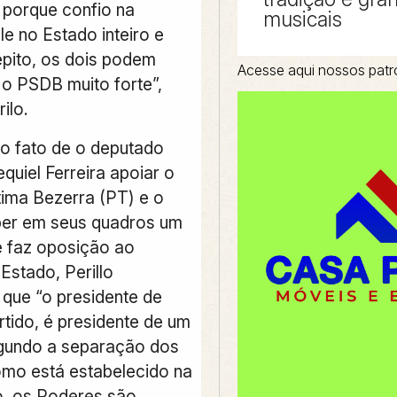
porque confio na
musicais
le no Estado inteiro e
epito, os dois podem
Acesse aqui nossos patr
 o PSDB muito forte”,
ilo.
do fato de o deputado
quiel Ferreira apoiar o
ima Bezerra (PT) e o
er em seus quadros um
 faz oposição ao
Estado, Perillo
que “o presidente de
rtido, é presidente de um
gundo a separação dos
mo está estabelecido na
o, os Poderes são