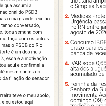
tributária ampl
e que assumi a
o Simples Nac
 nacional do PSDB,
Medidas Prote
 para uma grande reunião
Urgência pass
e tenho conversado,
no RN entre ja
te, toda semana com
agosto de 202
omo faço com os outros
Concurso IBG
, mas o PSDB do Rio
prazo para esc
orte é um dos mais
banca de rece
aís, essa é a motivação
IVAR sobe 0,6
tou aqui e confirmei a
alta dos alugu
até mesmo antes da
acumulado de
 da filiação do senador
Feirinha da Fe
Senhora da Gu
movimenta Aca
rreira teve o meu apoio,
domingo (09) 
 e eu estou aqui
tradição e gra