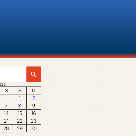
search
026
S
S
D
1
2
7
8
9
14
15
16
21
22
23
28
29
30