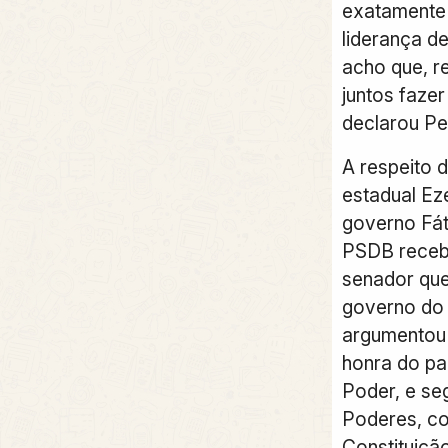
exatamente 
liderança de
acho que, r
juntos fazer
declarou Per
A respeito 
estadual Eze
governo Fát
PSDB receb
senador que
governo do 
argumentou 
honra do pa
Poder, e se
Poderes, co
Constituiçã