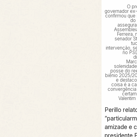
O pr
governador ex-
confirmou que
do 
assegura
Assembleia
Ferreira,
senador S
tu
intervenção, s
no PSD
d
Marco
solenidade
posse do ree
biênio 2025/20
e destaco
coisa é a c
convergência
certam
Valentim
Perillo relat
“particular
amizade e 
presidente E