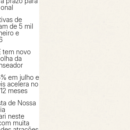
ia prazo para
ional
tivas de
am de 5 mil
neiro e
6
E tem novo
olha da
nseador
6% em julho e
éis acelera no
 12 meses
sta de Nossa
ia
ri neste
com muita
ndes atrações