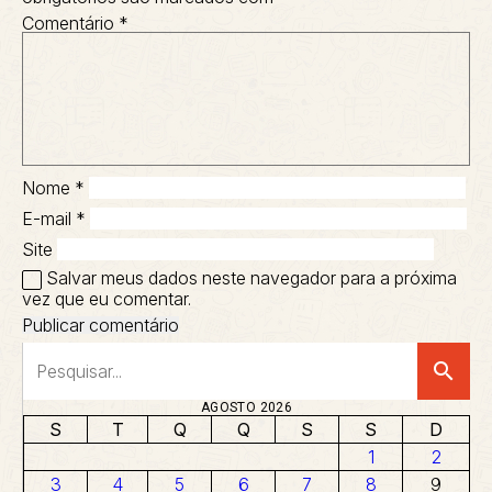
Comentário
*
Nome
*
E-mail
*
Site
Salvar meus dados neste navegador para a próxima
vez que eu comentar.
search
AGOSTO 2026
S
T
Q
Q
S
S
D
1
2
3
4
5
6
7
8
9