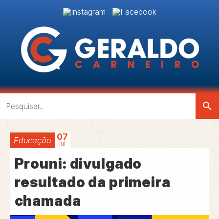
search
07
Educação
jul
Prouni: divulgado
resultado da primeira
chamada