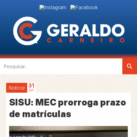
search
31
Notícia
jan
SISU: MEC prorroga prazo
de matrículas