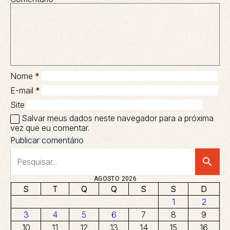
Nome
*
E-mail
*
Site
Salvar meus dados neste navegador para a próxima
vez que eu comentar.
search
AGOSTO 2026
S
T
Q
Q
S
S
D
1
2
3
4
5
6
7
8
9
10
11
12
13
14
15
16