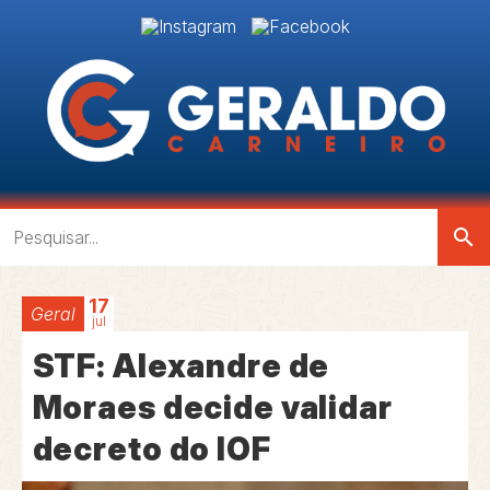
search
17
Geral
jul
STF: Alexandre de
Moraes decide validar
decreto do IOF