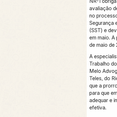
NR-1 obriga
avaliação d
no processo
Segurança e
(SST)
e deve
em maio. A 
de maio de 
A especialis
Trabalho do
Melo Advog
Teles, do Ri
que a prorr
para que e
adequar e in
efetiva
.