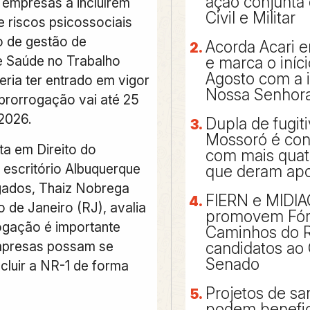
ação conjunta 
 empresas a incluírem
Civil e Militar
e riscos psicossociais
 de gestão de
Acorda Acari e
 Saúde no Trabalho
e marca o iníc
Agosto com a
ria ter entrado em vigor
Nossa Senhora
prorrogação vai até 25
2026.
Dupla de fugit
Mossoró é con
ta em Direito do
com mais qua
 escritório Albuquerque
que deram apo
ados, Thaiz Nobrega
FIERN e MIDI
o de Janeiro (RJ),
avalia
promovem Fó
ogação é importante
Caminhos do 
mpresas possam se
candidatos ao
Senado
cluir a NR-1 de forma
Projetos de s
podem benefic