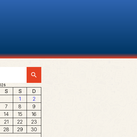
search
026
S
S
D
1
2
7
8
9
14
15
16
21
22
23
28
29
30