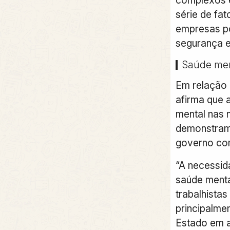
série de fat
empresas p
segurança e
Saúde men
Em relação 
afirma que 
mental nas 
demonstram
governo com
“A necessid
saúde ment
trabalhista
principalme
Estado em 