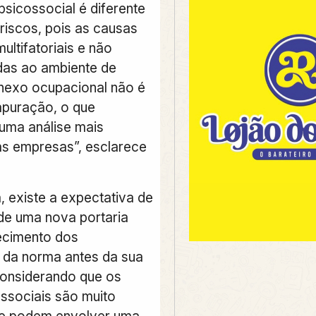
psicossocial é diferente
riscos, pois as causas
ltifatoriais e não
das ao ambiente de
 nexo ocupacional não é
apuração, o que
uma análise mais
s empresas”, esclarece
a,
existe a expectativa de
de uma nova portaria
ecimento dos
s da norma antes da sua
Considerando que os
ossociais são muito
e podem envolver uma