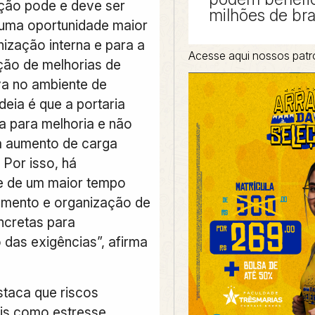
ção pode e deve ser
milhões de bra
uma oportunidade maior
nização interna e para a
Acesse aqui nossos patr
ão de melhorias de
va no ambiente de
ideia é que a portaria
da para melhoria e não
a aumento de carga
 Por isso, há
e de um maior tempo
amento e organização de
ncretas para
 das exigências”, afirma
staca que
riscos
is
como estresse,