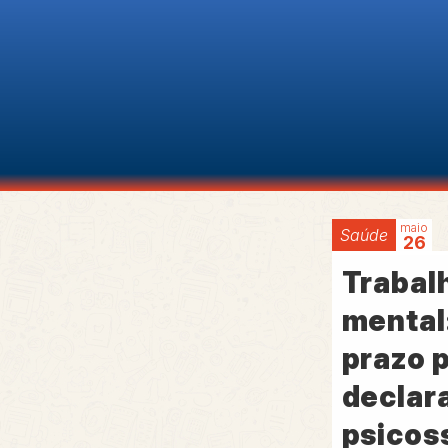
maio
Saúde
26
Trabal
mental
prazo 
declar
psicos