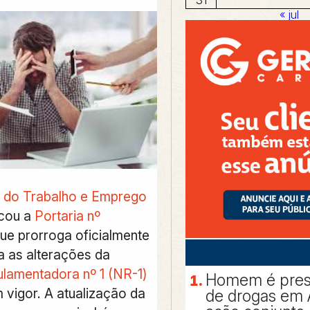
« jul
o do Trabalho e Emprego
icou a
Portaria nº
que prorroga oficialmente
a as alterações da
amentadora nº 1 (NR-1)
Homem é preso
 vigor. A atualização da
de drogas em 