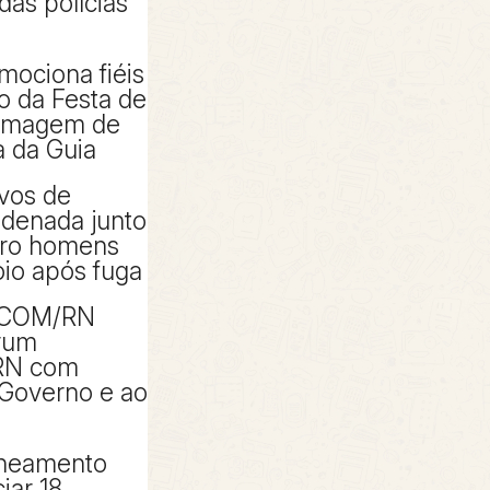
das polícias
mociona fiéis
io da Festa de
 imagem de
 da Guia
ivos de
denada junto
tro homens
io após fuga
ACOM/RN
rum
RN com
 Governo e ao
aneamento
iar 18