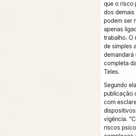
que o risco 
dos demais 
podem ser mu
apenas liga
trabalho. O
de simples 
demandará 
completa da
Teles.
Segundo el
publicação 
com esclar
dispositivo
vigência. “
riscos psic
complexos 