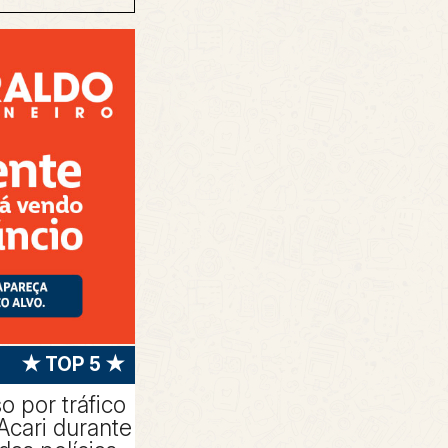
★ TOP 5 ★
 por tráfico
Acari durante