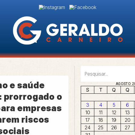
ho e saúde
AGOSTO 2
S
T
Q
Q
: prorrogado o
3
4
5
6
para empresas
10
11
12
13
arem riscos
17
18
19
20
24
25
26
27
sociais
31