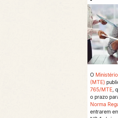
O
Ministéri
(MTE)
publ
765/MTE
, 
o prazo par
Norma Regul
entrarem em