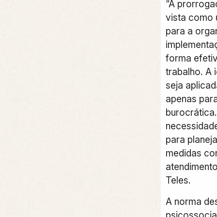
“A prorroga
vista como 
para a orga
implementaç
forma efeti
trabalho. A 
seja aplica
apenas par
burocrática.
necessidad
para planej
medidas co
atendimento
Teles.
A norma de
psicossocia