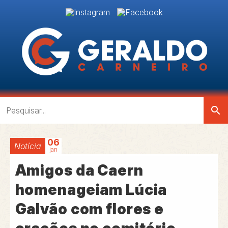
search
06
Notícia
jan
Amigos da Caern
homenageiam Lúcia
Galvão com flores e