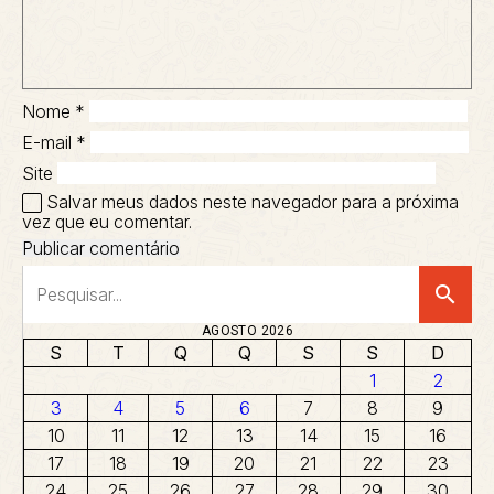
Nome
*
E-mail
*
Site
Salvar meus dados neste navegador para a próxima
vez que eu comentar.
search
AGOSTO 2026
S
T
Q
Q
S
S
D
1
2
3
4
5
6
7
8
9
10
11
12
13
14
15
16
17
18
19
20
21
22
23
24
25
26
27
28
29
30