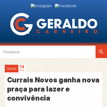
search
14
Geral
nov
Currais Novos ganha nova
praça para lazer e
convivência