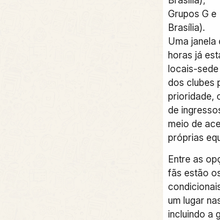
Grupos G e 
Brasília).
Uma janela 
horas já est
locais-sede
dos clubes p
prioridade,
de ingressos
meio de ace
próprias eq
Entre as op
fãs estão o
condicionai
um lugar nas
incluindo a 