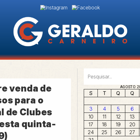
re venda de
AGOSTO 2
S
T
Q
Q
sos para o
3
4
5
6
l de Clubes
10
11
12
13
esta quinta-
17
18
19
20
24
25
26
27
9)
31