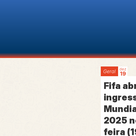
dez
Geral
19
Fifa ab
ingres
Mundia
2025 n
feira (1