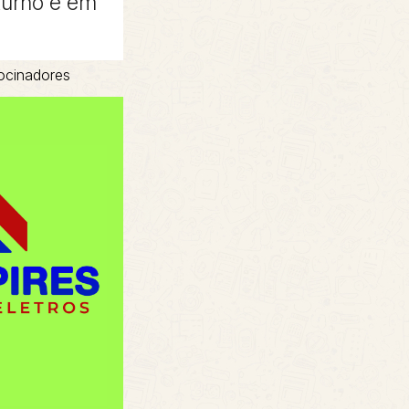
turno e em
ocinadores