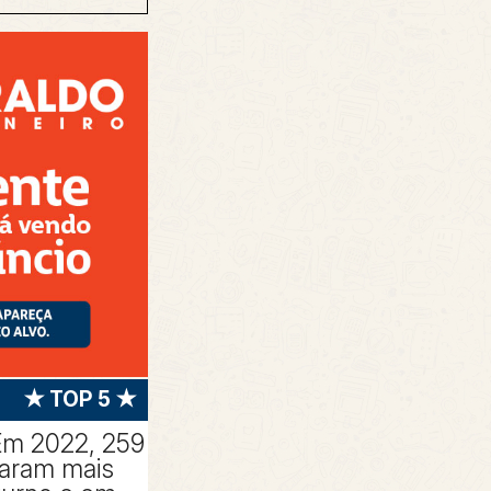
★ TOP 5 ★
Em 2022, 259
taram mais