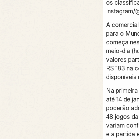
os classific
Instagram/@
A comercial
para o Mund
começa nesta
meio-dia (ho
valores par
R$ 183 na c
disponíveis n
Na primeira
até 14 de ja
poderão adq
48 jogos da 
variam conf
e a partida