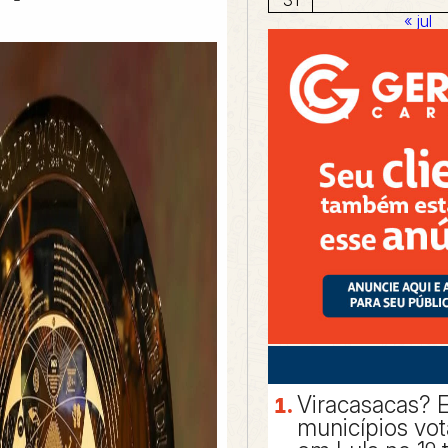
« jul
Viracasacas? 
municípios vo