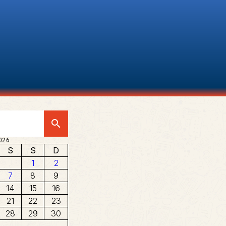
search
026
S
S
D
1
2
7
8
9
14
15
16
21
22
23
28
29
30