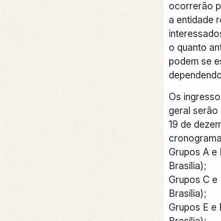
ocorrerão p
a entidade 
interessado
o quanto ant
podem se e
dependendo
Os ingresso
geral serão 
19 de dezem
cronograma
Grupos A e 
Brasília);
Grupos C e 
Brasília);
Grupos E e F
Brasília);