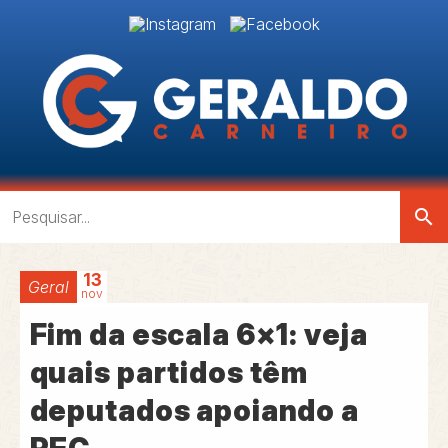
search
13
Geral
nov
Fim da escala 6×1: veja
quais partidos têm
deputados apoiando a