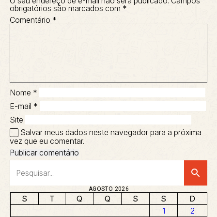
O seu endereço de e-mail não será publicado.
Campos
obrigatórios são marcados com
*
Comentário
*
Nome
*
E-mail
*
Site
Salvar meus dados neste navegador para a próxima
vez que eu comentar.
search
AGOSTO 2026
S
T
Q
Q
S
S
D
1
2