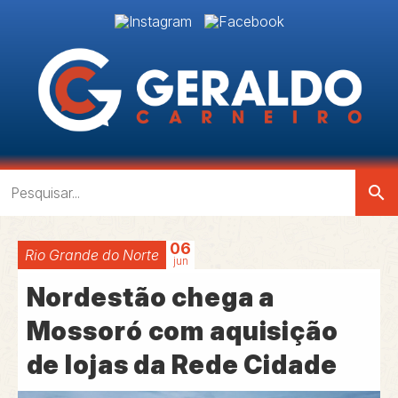
search
06
Rio Grande do Norte
jun
Nordestão chega a
Mossoró com aquisição
de lojas da Rede Cidade