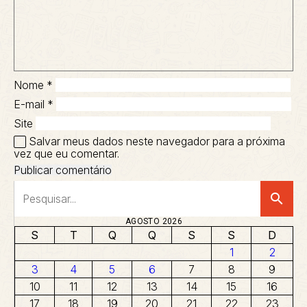
Nome
*
E-mail
*
Site
Salvar meus dados neste navegador para a próxima
vez que eu comentar.
search
AGOSTO 2026
S
T
Q
Q
S
S
D
1
2
3
4
5
6
7
8
9
10
11
12
13
14
15
16
17
18
19
20
21
22
23