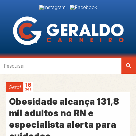
search
16
Geral
dez
Obesidade alcança 131,8
mil adultos no RN e
especialista alerta para