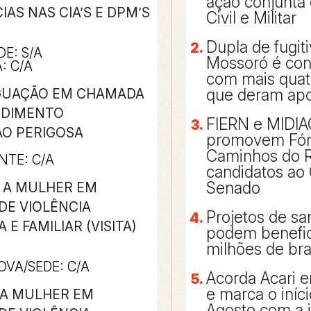
ação conjunta 
AS NAS CIA’S E DPM’S
Civil e Militar
Dupla de fugit
DE: S/A
Mossoró é con
: C/A
com mais qua
IGUAÇÃO EM CHAMADA
que deram apo
NDIMENTO
FIERN e MIDI
ÇÃO PERIGOSA
promovem Fó
Caminhos do 
NTE: C/A
candidatos ao
Senado
O A MULHER EM
DE VIOLÊNCIA
Projetos de s
E FAMILIAR (VISITA)
podem benefic
milhões de bra
VA/SEDE: C/A
Acorda Acari e
e marca o iníc
O A MULHER EM
Agosto com a