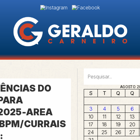
ÊNCIAS DO
AGOSTO 2
S
T
Q
Q
 PARA
3
4
5
6
/2025-AREA
10
11
12
13
 BPM/CURRAIS
17
18
19
20
24
25
26
27
:
31