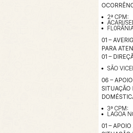
OCORRÊNCI
2ª CPM:
ACARI/SE
FL0RÂNIA
01 – AVER
PARA ATE
01 – DIRE
SÃO VICE
06 – APOI
SITUAÇÃO 
DOMÉSTICA 
3ª CPM:
LAGOA NO
01 – APOI