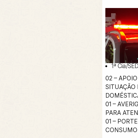
1ª Cia/SE
02 – APOI
SITUAÇÃO 
DOMÉSTICA
01 – AVER
PARA ATE
01 – PORT
CONSUMO 