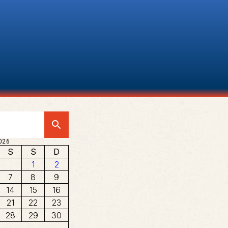
search
026
S
S
D
1
2
7
8
9
14
15
16
21
22
23
28
29
30