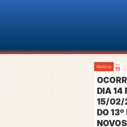
fev
Notícia
15
OCORR
DIA 14
15/02
DO 13º
NOVOS