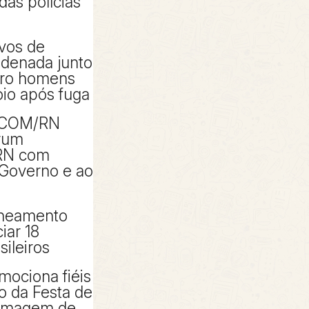
das polícias
ivos de
denada junto
tro homens
io após fuga
ACOM/RN
rum
RN com
 Governo e ao
aneamento
iar 18
sileiros
mociona fiéis
io da Festa de
 imagem de