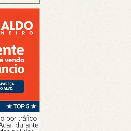
★ TOP 5 ★
 por tráfico
Acari durante