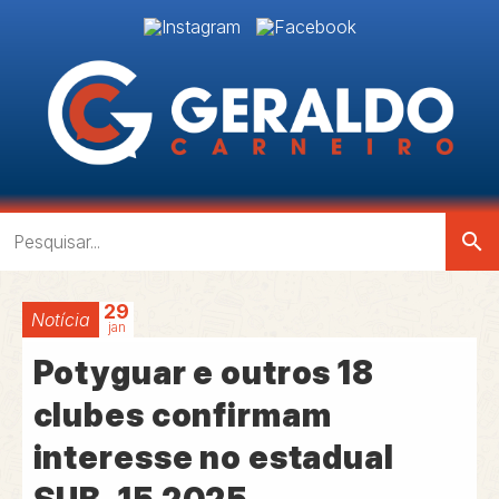
search
29
Notícia
jan
Potyguar e outros 18
clubes confirmam
interesse no estadual