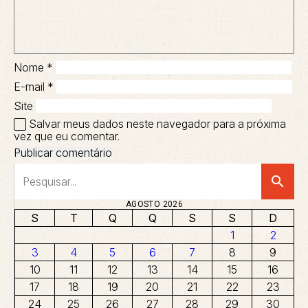
Nome
*
E-mail
*
Site
Salvar meus dados neste navegador para a próxima
vez que eu comentar.
search
AGOSTO 2026
S
T
Q
Q
S
S
D
1
2
3
4
5
6
7
8
9
10
11
12
13
14
15
16
17
18
19
20
21
22
23
24
25
26
27
28
29
30