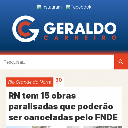
search
30
Rio Grande do Norte
maio
RN tem 15 obras
paralisadas que poderão
ser canceladas pelo FNDE